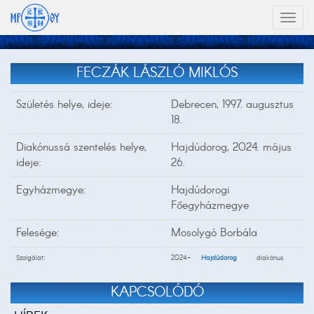
Toggl
naviga
FECZÁK LÁSZLÓ MIKLÓS
Születés helye, ideje:
Debrecen, 1997. augusztus
18.
Diakónussá szentelés helye,
Hajdúdorog, 2024. május
ideje:
26.
Egyházmegye:
Hajdúdorogi
Főegyházmegye
Felesége:
Mosolygó Borbála
Szolgálat:
2024-
Hajdúdorog
diakónus
KAPCSOLÓDÓ