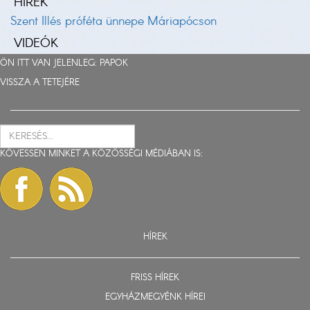
HÍREK
Szent Illés próféta ünnepe Máriapócson
VIDEÓK
ÖN ITT VAN JELENLEG:
PAPOK
VISSZA A TETEJÉRE
KÖVESSEN MINKET A KÖZÖSSÉGI MÉDIÁBAN IS:
HÍREK
FRISS HÍREK
EGYHÁZMEGYÉNK HÍREI