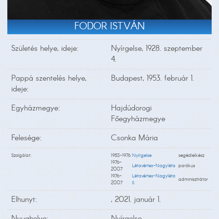
FODOR ISTVÁN
Születés helye, ideje:
Nyírgelse, 1928. szeptember
4.
Pappá szentelés helye,
Budapest, 1953. február 1.
ideje:
Egyházmegye:
Hajdúdorogi
Főegyházmegye
Felesége:
Csonka Mária
Szolgálat:
1953-1976
Nyírgelse
segédlelkész
1976-
Létavértes-Nagyléta
parókus
2007
1976-
Létavértes-Nagyléta
adminisztrátor
2007
II.
Elhunyt:
, 2021. január 1.
Nyughelye:
Nyírgelse