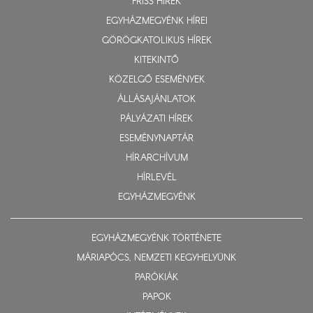
FRISS HÍREK
EGYHÁZMEGYÉNK HÍREI
GÖRÖGKATOLIKUS HÍREK
KITEKINTŐ
KÖZELGŐ ESEMÉNYEK
ÁLLÁSAJÁNLATOK
PÁLYÁZATI HÍREK
ESEMÉNYNAPTÁR
HÍRARCHÍVUM
HÍRLEVÉL
EGYHÁZMEGYÉNK
EGYHÁZMEGYÉNK TÖRTÉNETE
MÁRIAPÓCS, NEMZETI KEGYHELYÜNK
PARÓKIÁK
PAPOK