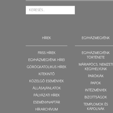
HÍREK
EGYHÁZMEGYÉNK
FRISS HÍREK
EGYHÁZMEGYÉNK
TÖRTÉNETE
EGYHÁZMEGYÉNK HÍREI
MÁRIAPÓCS, NEMZETI
GÖRÖGKATOLIKUS HÍREK
KEGYHELYÜNK
KITEKINTŐ
PARÓKIÁK
KÖZELGŐ ESEMÉNYEK
PAPOK
ÁLLÁSAJÁNLATOK
INTÉZMÉNYEK
PÁLYÁZATI HÍREK
BIZOTTSÁGOK
ESEMÉNYNAPTÁR
TEMPLOMOK ÉS
KÁPOLNÁK
HÍRARCHÍVUM