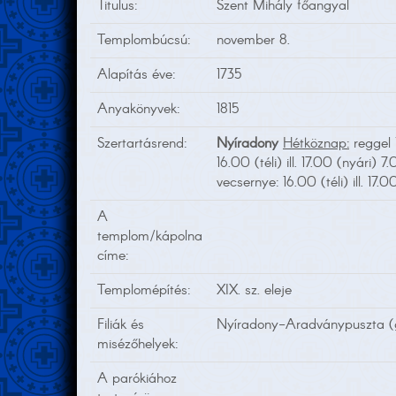
Titulus:
Szent Mihály főangyal
Templombúcsú:
november 8.
Alapítás éve:
1735
Anyakönyvek:
1815
Szertartásrend:
Nyíradony
Hétköznap:
reggel 1
16.00 (téli) ill. 17.00 (nyári) 7
vecsernye: 16.00 (téli) ill. 17.
A
templom/kápolna
címe:
Templomépítés:
XIX. sz. eleje
Filiák és
Nyíradony-Aradványpuszta (g
misézőhelyek:
A parókiához