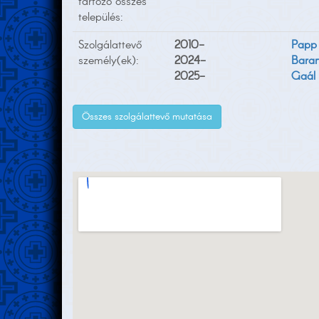
tartozó összes
település:
Szolgálattevő
2010-
Papp 
személy(ek):
2024-
Baran
2025-
Gaál 
Összes szolgálattevő mutatása