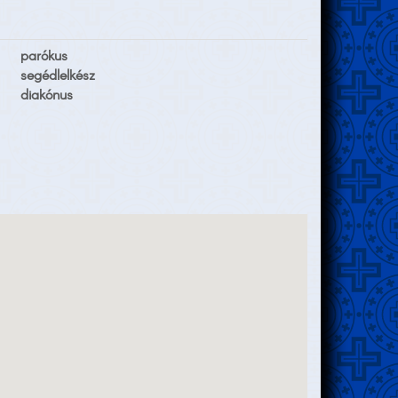
parókus
segédlelkész
diakónus