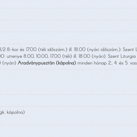
/2 8-kor és 17.00 (téli időszám.) ill. 18.00 (nyári időszám.): Szent 
.00: utrenye 8.00, 10.00, 17.00 (téli) ill. 18.00 (nyári): Szent Liturgi
00 (nyári)
Aradványpusztán (kápolna)
minden hónap 2., 4. és 5. va
k. kápolna)