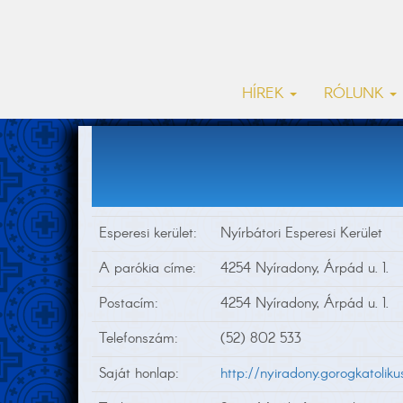
HÍREK
RÓLUNK
Esperesi kerület:
Nyírbátori Esperesi Kerület
A parókia címe:
4254 Nyíradony, Árpád u. 1.
Postacím:
4254 Nyíradony, Árpád u. 1.
Telefonszám:
(52) 802 533
Saját honlap:
http://nyiradony.gorogkatoliku