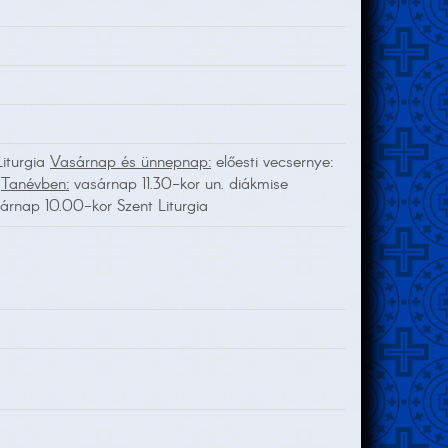
Liturgia
Vasárnap és ünnepnap:
előesti vecsernye:
a
Tanévben:
vasárnap 11.30-kor un. diákmise
sárnap 10.00-kor Szent Liturgia