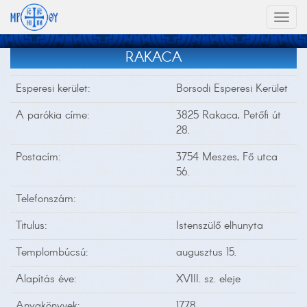
Toggl
naviga
RAKACA
Esperesi kerület:
Borsodi Esperesi Kerület
A parókia címe:
3825 Rakaca, Petőfi út
28.
Postacím:
3754 Meszes, Fő utca
56.
Telefonszám:
Titulus:
Istenszülő elhunyta
Templombúcsú:
augusztus 15.
Alapítás éve:
XVIII. sz. eleje
Anyakönyvek:
1778