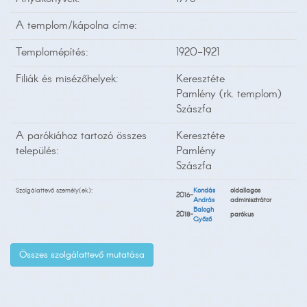
A templom/kápolna címe:
Templomépítés:
1920-1921
Filiák és misézőhelyek:
Keresztéte
Pamlény (rk. templom)
Szászfa
A parókiához tartozó összes
Keresztéte
település:
Pamlény
Szászfa
Szolgálattevő személy(ek):
Kondás
oldallagos
2016-
András
adminisztrátor
Balogh
2018-
parókus
Győző
Összes szolgálattevő mutatása