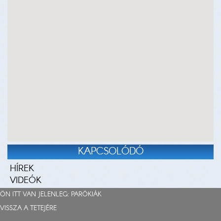
KAPCSOLÓDÓ
HÍREK
VIDEÓK
ÖN ITT VAN JELENLEG:
PARÓKIÁK
VISSZA A TETEJÉRE