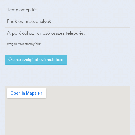
Templomépítés:
Filiák és misézőhelyek:
A parókiához tartozó összes település:
Szolgálattevő személy(ek):
Összes szolgálattevő mutatása