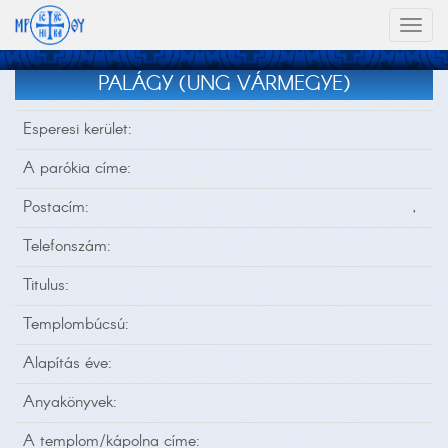
Toggl
naviga
PALÁGY (UNG VÁRMEGYE)
Esperesi kerület:
A parókia címe:
Postacím:
,
Telefonszám:
Titulus:
Templombúcsú:
Alapítás éve:
Anyakönyvek:
A templom/kápolna címe: