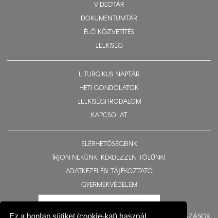
VIDEOTÁR
DOKUMENTUMTÁR
ÉLŐ KÖZVETÍTÉS
LELKISÉG
LITURGIKUS NAPTÁR
HETI GONDOLATOK
LELKISÉGI IRODALOM
KAPCSOLAT
ELÉRHETŐSÉGEINK
ÍRJON NEKÜNK, KÉRDEZZEN TŐLÜNK!
ADATKEZELÉSI TÁJÉKOZTATÓ
GYERMEKVÉDELEM
BERUHÁZÁSOK
Ez a honlap sütiket (cookie-kat) használ,