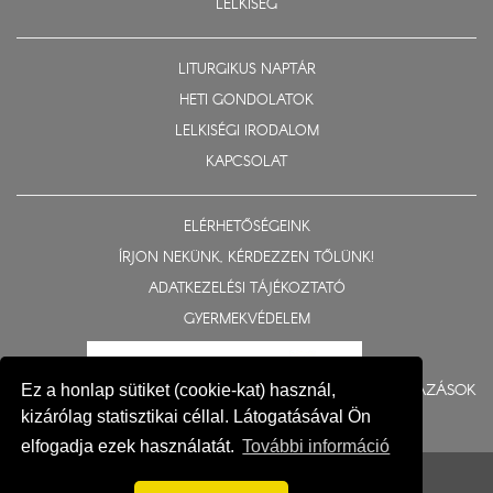
LELKISÉG
LITURGIKUS NAPTÁR
HETI GONDOLATOK
LELKISÉGI IRODALOM
KAPCSOLAT
ELÉRHETŐSÉGEINK
ÍRJON NEKÜNK, KÉRDEZZEN TŐLÜNK!
ADATKEZELÉSI TÁJÉKOZTATÓ
GYERMEKVÉDELEM
BERUHÁZÁSOK
Ez a honlap sütiket (cookie-kat) használ,
kizárólag statisztikai céllal. Látogatásával Ön
elfogadja ezek használatát.
További információ
© 2015-2026 Nyíregyházi Egyházmegye