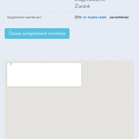
Zaránk
Szolgálattevő személy(ek):
2016-
dr. Kaulics László
szervezőlelkész
Összes szolgálattevő mutatása