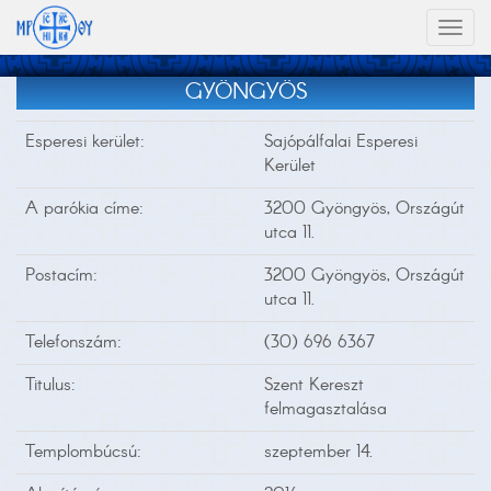
Toggl
naviga
GYÖNGYÖS
Esperesi kerület:
Sajópálfalai Esperesi
Kerület
A parókia címe:
3200 Gyöngyös, Országút
utca 11.
Postacím:
3200 Gyöngyös, Országút
utca 11.
Telefonszám:
(30) 696 6367
Titulus:
Szent Kereszt
felmagasztalása
Templombúcsú:
szeptember 14.