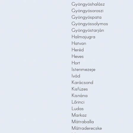
Gyöngyöshalász
Gyöngyösoroszi
Gyöngyöspata
Gyöngyössolymos
Gyöngyöstarján
Halmajugra
Hatvan
Heréd
Heves
Hort
Istenmezeje
Ivád
Karácsond
Kisfüzes
Kisnána
Lőrinci
Ludas
Markaz
Mátraballa
Mátraderecske