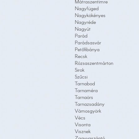
Mátraszentimre
Nagyfüged
Nagykökényes
Nagyréde
Nagyút
Parád
Parádsasvár
Petőfibánya
Recsk
Rózsaszentmárton
Sirok
Szűcsi
Tarnabod
Tarnaméra
Tarnaörs
Tarnazsadány
Vámosgyörk
Vécs
Visonta
Visznek
Zagyvaszántó