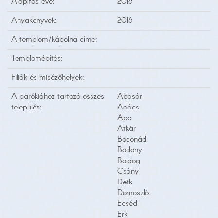
Alapítás éve:
2016
Anyakönyvek:
2016
A templom/kápolna címe:
Templomépítés:
Filiák és misézőhelyek:
A parókiához tartozó összes
Abasár
település:
Adács
Apc
Atkár
Boconád
Bodony
Boldog
Csány
Detk
Domoszló
Ecséd
Erk