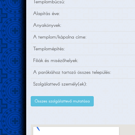
Templombúcsú:
Alapítás éve:
Anyakönyvek:
A templom/kápolna címe:
Templomépítés:
Filiák és misézőhelyek:
A parókiához tartozó összes település:
Szolgálattevő személy(ek):
Összes szolgálattevő mutatása