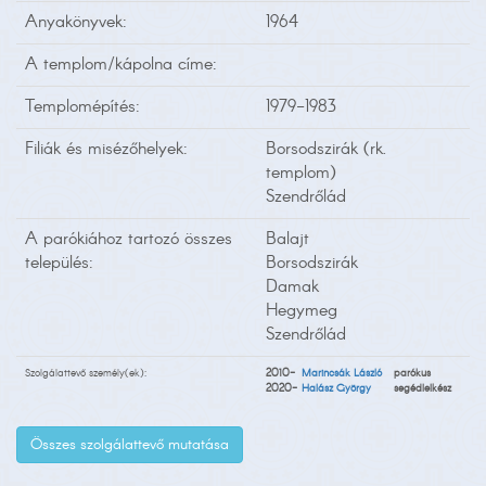
Anyakönyvek:
1964
A templom/kápolna címe:
Templomépítés:
1979-1983
Filiák és misézőhelyek:
Borsodszirák (rk.
templom)
Szendrőlád
A parókiához tartozó összes
Balajt
település:
Borsodszirák
Damak
Hegymeg
Szendrőlád
Szolgálattevő személy(ek):
2010-
Marincsák László
parókus
2020-
Halász György
segédlelkész
Összes szolgálattevő mutatása