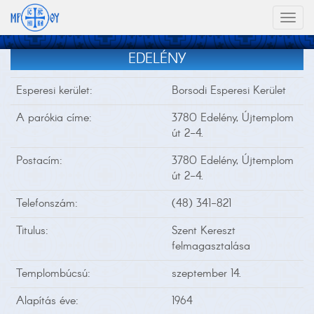
Toggl
naviga
EDELÉNY
Esperesi kerület:
Borsodi Esperesi Kerület
A parókia címe:
3780 Edelény, Újtemplom
út 2-4.
Postacím:
3780 Edelény, Újtemplom
út 2-4.
Telefonszám:
(48) 341-821
Titulus:
Szent Kereszt
felmagasztalása
Templombúcsú:
szeptember 14.
Alapítás éve:
1964