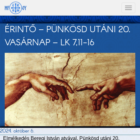
Toggl
naviga
ÉRINTŐ – PÜNKÖSD UTÁNI 20.
VASÁRNAP – LK 7,11-16
2024. október 6.
Elmélkedés Beregi István atyával. Pünkösd utáni 20.