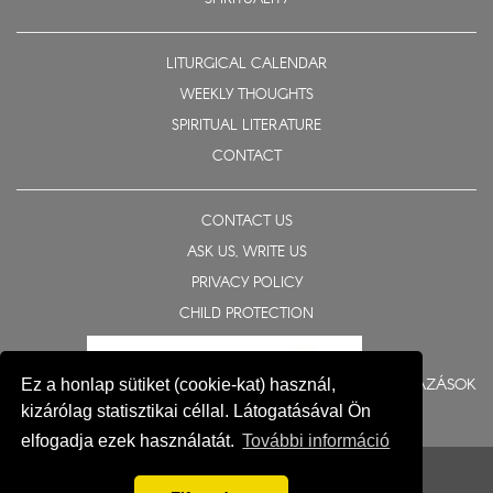
LITURGICAL CALENDAR
WEEKLY THOUGHTS
SPIRITUAL LITERATURE
CONTACT
CONTACT US
ASK US, WRITE US
PRIVACY POLICY
CHILD PROTECTION
BERUHÁZÁSOK
Ez a honlap sütiket (cookie-kat) használ,
kizárólag statisztikai céllal. Látogatásával Ön
elfogadja ezek használatát.
További információ
© 2015-2026 Eparchy of Nyíregyháza