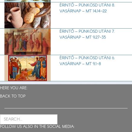
ÉRINTŐ – PÜNKÖSD UTÁNI 8.
VASÁRNAP – MT 14,14-22
ÉRINTŐ – PÜNKÖSD UTÁNI 7.
VASÁRNAP – MT 9,27-35
ÉRINTŐ – PÜNKÖSD UTÁNI 6.
VASÁRNAP – MT 9,1-8
HERE YOU ARE:
BACK TO TOP
FOLLOW US ALSO IN THE SOCIAL MEDIA: