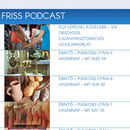
FRISS PODCAST
EGY LÉPÉSSEL KÖZELEBB – VIII.
ORSZÁGOS
CIGÁNYPASZTORÁCIÓS
LELKIGYAKORLAT
ÉRINTŐ – PÜNKÖSD UTÁNI 9.
VASÁRNAP – MT 14,22-34
ÉRINTŐ – PÜNKÖSD UTÁNI 8.
VASÁRNAP – MT 14,14-22
ÉRINTŐ – PÜNKÖSD UTÁNI 7.
VASÁRNAP – MT 9,27-35