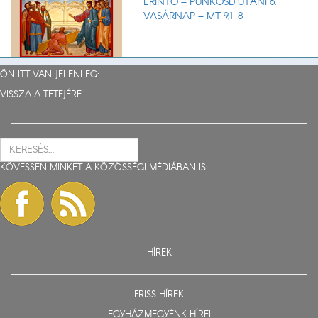
ÉRINTŐ – PÜNKÖSD UTÁNI 6.
VASÁRNAP – MT 9,1-8
ÖN ITT VAN JELENLEG:
VISSZA A TETEJÉRE
KÖVESSEN MINKET A KÖZÖSSÉGI MÉDIÁBAN IS:
HÍREK
FRISS HÍREK
EGYHÁZMEGYÉNK HÍREI