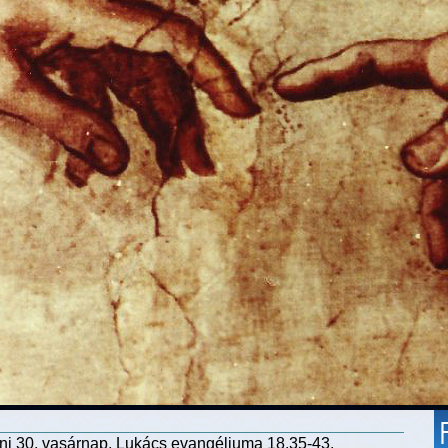
ni 30. vasárnap, Lukács evangéliuma 18,35-43.