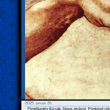
2025. január 26.
Elmélkedés Kicsák János atyával. Pünkösd utá