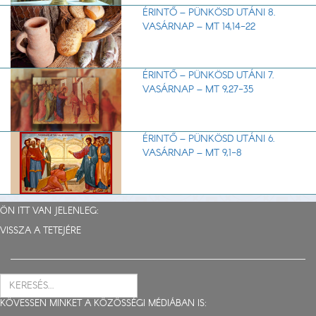
ÉRINTŐ – PÜNKÖSD UTÁNI 8.
VASÁRNAP – MT 14,14-22
ÉRINTŐ – PÜNKÖSD UTÁNI 7.
VASÁRNAP – MT 9,27-35
ÉRINTŐ – PÜNKÖSD UTÁNI 6.
VASÁRNAP – MT 9,1-8
ÖN ITT VAN JELENLEG:
VISSZA A TETEJÉRE
KÖVESSEN MINKET A KÖZÖSSÉGI MÉDIÁBAN IS: