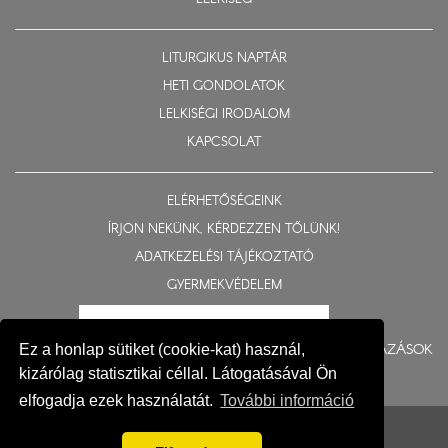
LITURGIKUS NAPTÁR
HETI GONDOLATOK
LELKISÉGI IRODALOM
KAPCSOLAT
ELÉRHETŐSÉGEINK
ÍRJON NEKÜNK, KÉRDEZZEN TŐLÜNK!
ADATKEZELÉSI TÁJÉKOZTATÓ
GYERMEKVÉDELEM
BERUHÁZÁSOK
Ez a honlap sütiket (cookie-kat) használ,
kizárólag statisztikai céllal. Látogatásával Ön
elfogadja ezek használatát.
További információ
© 2015-2026 Nyíregyházi Egyházmegye