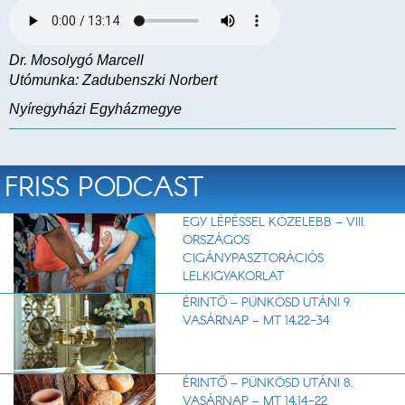
Dr. Mosolygó Marcell
Utómunka: Zadubenszki Norbert
Nyíregyházi Egyházmegye
FRISS PODCAST
EGY LÉPÉSSEL KÖZELEBB – VIII.
ORSZÁGOS
CIGÁNYPASZTORÁCIÓS
LELKIGYAKORLAT
ÉRINTŐ – PÜNKÖSD UTÁNI 9.
VASÁRNAP – MT 14,22-34
ÉRINTŐ – PÜNKÖSD UTÁNI 8.
VASÁRNAP – MT 14,14-22