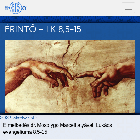
Toggl
naviga
ÉRINTŐ – LK 8,5-15
2022. október 30.
Elmélkedés dr. Mosolygó Marcell atyával. Lukács
evangéliuma 8,5-15