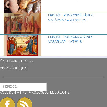
ÉRINTŐ – PÜNKÖSD UTÁNI 7.
VASÁRNAP – MT 9,27-35
ÉRINTŐ – PÜNKÖSD UTÁNI 6.
VASÁRNAP – MT 9,1-8
ÖN ITT VAN JELENLEG:
VISSZA A TETEJÉRE
KÖVESSEN MINKET A KÖZÖSSÉGI MÉDIÁBAN IS: