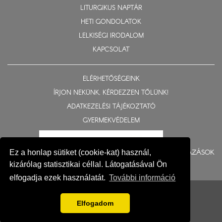
LITURGIKUS NAPTÁR
HETI GONDOLATOK
LELKISÉGI IRODALOM
KAPCSOLAT
ELÉRHETŐSÉGEINK
ÍRJON NEKÜNK, KÉRDEZZEN TŐLÜNK!
ADATKEZELÉSI TÁJÉKOZTATÓ
GYERMEKVÉDELEM
BERUHÁZÁSOK
Ez a honlap sütiket (cookie-kat) használ,
kizárólag statisztikai céllal. Látogatásával Ön
elfogadja ezek használatát.
További információ
© 2015-2026 Nyíregyházi Egyházmegye
Impresszum
Elfogadom
Fejlesztés: Gerner Attila, Zadubenszki Norbert