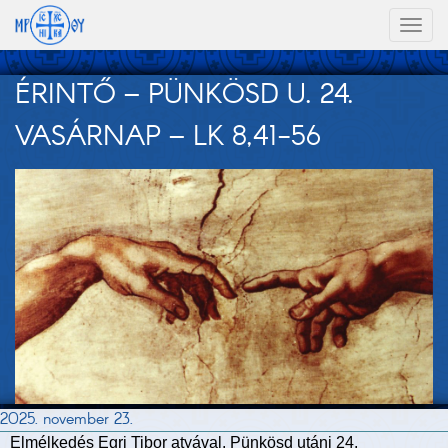
Toggl
naviga
ÉRINTŐ – PÜNKÖSD U. 24.
VASÁRNAP – LK 8,41-56
2025. november 23.
Elmélkedés Egri Tibor atyával. Pünkösd utáni 24.