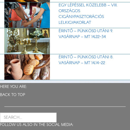
EGY LÉPÉSSEL KÖZELEBB – VIII.
ORSZÁGOS
CIGÁNYPASZTORÁCIÓS
LELKIGYAKORLAT
ÉRINTŐ – PÜNKÖSD UTÁNI 9.
VASÁRNAP – MT 14,22-34
ÉRINTŐ – PÜNKÖSD UTÁNI 8.
VASÁRNAP – MT 14,14-22
HERE YOU ARE:
BACK TO TOP
FOLLOW US ALSO IN THE SOCIAL MEDIA: