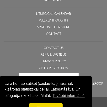
LITURGICAL CALENDAR
WEEKLY THOUGHTS
SPIRITUAL LITERATURE
CONTACT
CONTACT US
ASK US, WRITE US
PRIVACY POLICY
CHILD PROTECTION
BERUHÁZÁSOK
Ez a honlap sütiket (cookie-kat) használ,
kizárólag statisztikai céllal. Látogatásával Ön
elfogadja ezek használatát.
További információ
© 2015-2026 Eparchy of Nyíregyháza