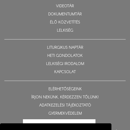
VIDEOTÁR
DOKUMENTUMTÁR
ÉLŐ KÖZVETÍTÉS
LELKISÉG
LITURGIKUS NAPTÁR
HETI GONDOLATOK
LELKISÉGI IRODALOM
KAPCSOLAT
ELÉRHETŐSÉGEINK
ÍRJON NEKÜNK, KÉRDEZZEN TŐLÜNK!
ADATKEZELÉSI TÁJÉKOZTATÓ
GYERMEKVÉDELEM