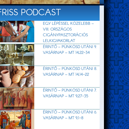
FRISS PODCAST
EGY LÉPÉSSEL KÖZELEBB –
VIII. ORSZÁGOS
CIGÁNYPASZTORÁCIÓS
LELKIGYAKORLAT
ÉRINTŐ – PÜNKÖSD UTÁNI 9.
VASÁRNAP – MT 14,22-34
ÉRINTŐ – PÜNKÖSD UTÁNI 8.
VASÁRNAP – MT 14,14-22
ÉRINTŐ – PÜNKÖSD UTÁNI 7.
VASÁRNAP – MT 9,27-35
ÉRINTŐ – PÜNKÖSD UTÁNI 6.
VASÁRNAP – MT 9,1-8