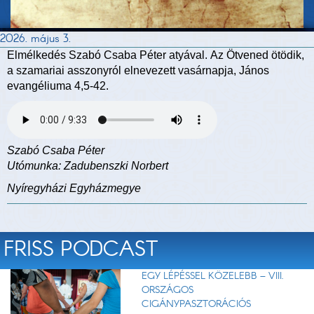
2026. május 3.
Elmélkedés Szabó Csaba Péter atyával. Az Ötvened ötödik,
a szamariai asszonyról elnevezett vasárnapja, János
evangéliuma 4,5-42.
Szabó Csaba Péter
Utómunka: Zadubenszki Norbert
Nyíregyházi Egyházmegye
FRISS PODCAST
EGY LÉPÉSSEL KÖZELEBB – VIII.
ORSZÁGOS
CIGÁNYPASZTORÁCIÓS