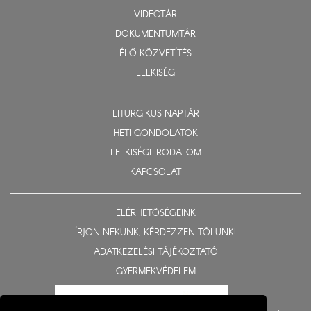
VIDEOTÁR
DOKUMENTUMTÁR
ÉLŐ KÖZVETÍTÉS
LELKISÉG
LITURGIKUS NAPTÁR
HETI GONDOLATOK
LELKISÉGI IRODALOM
KAPCSOLAT
ELÉRHETŐSÉGEINK
ÍRJON NEKÜNK, KÉRDEZZEN TŐLÜNK!
ADATKEZELÉSI TÁJÉKOZTATÓ
GYERMEKVÉDELEM