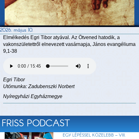
2026. május 10.
Elmélkedés Egri Tibor atyával. Az Ötvened hatodik, a
vakonszületettről elnevezett vasárnapja, János evangéliuma
9,1-38
Egri Tibor
Utómunka: Zadubenszki Norbert
Nyíregyházi Egyházmegye
FRISS PODCAST
EGY LÉPÉSSEL KÖZELEBB – VIII.