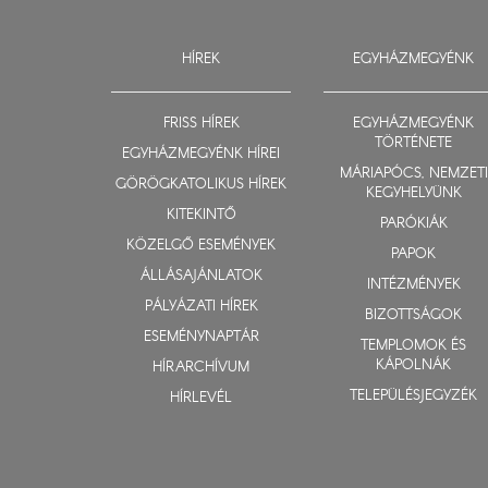
HÍREK
EGYHÁZMEGYÉNK
FRISS HÍREK
EGYHÁZMEGYÉNK
TÖRTÉNETE
EGYHÁZMEGYÉNK HÍREI
MÁRIAPÓCS, NEMZETI
GÖRÖGKATOLIKUS HÍREK
KEGYHELYÜNK
KITEKINTŐ
PARÓKIÁK
KÖZELGŐ ESEMÉNYEK
PAPOK
ÁLLÁSAJÁNLATOK
INTÉZMÉNYEK
PÁLYÁZATI HÍREK
BIZOTTSÁGOK
ESEMÉNYNAPTÁR
TEMPLOMOK ÉS
KÁPOLNÁK
HÍRARCHÍVUM
TELEPÜLÉSJEGYZÉK
HÍRLEVÉL