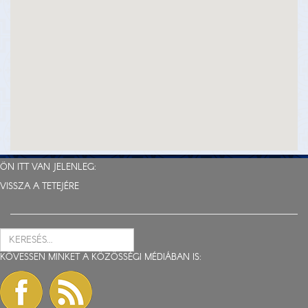
ÖN ITT VAN JELENLEG:
VISSZA A TETEJÉRE
KÖVESSEN MINKET A KÖZÖSSÉGI MÉDIÁBAN IS: