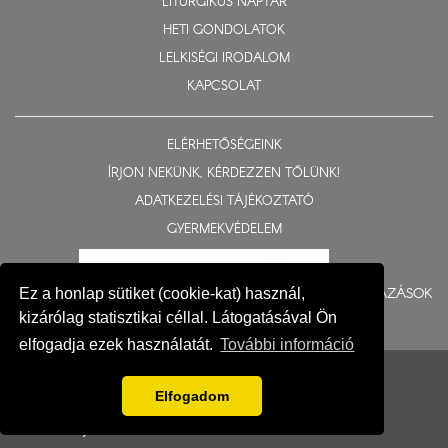
LITURGIKUS NAPTÁR
HETI GONDOLATOK
LELKISÉGI IRODALOM
KAPCSOLAT
ELÉRHETŐSÉGEINK
ÍRJON NEKÜNK, KÉRDEZZEN TŐLÜNK!
ADATKEZELÉSI TÁJÉKOZTATÓ
GYERMEKVÉDELEM
BERUHÁZÁSOK
Ez a honlap sütiket (cookie-kat) használ,
kizárólag statisztikai céllal. Látogatásával Ön
elfogadja ezek használatát.
További információ
© 2015-2026 Nyíregyházi Egyházmegye
Impresszum
Elfogadom
Fejlesztés: Gerner Attila, Zadubenszki Norbert