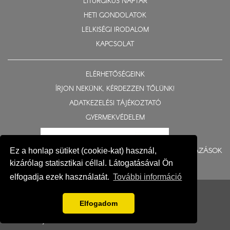
LITURGIKUS NAPTÁR
HETI GONDOLATOK
LELKISÉGI IRODALOM
KAPCSOLAT
ELÉRHETŐSÉGEINK
ÍRJON NEKÜNK, KÉRDEZZEN TŐLÜNK!
ADATKEZELÉSI TÁJÉKOZTATÓ
GYERMEKVÉDELEM
BERUHÁZÁSOK
Ez a honlap sütiket (cookie-kat) használ,
kizárólag statisztikai céllal. Látogatásával Ön
elfogadja ezek használatát.
További információ
© 2015-2026 Nyíregyházi Egyházmegye
Impresszum
Elfogadom
Fejlesztés: Gerner Attila, Zadubenszki Norbert