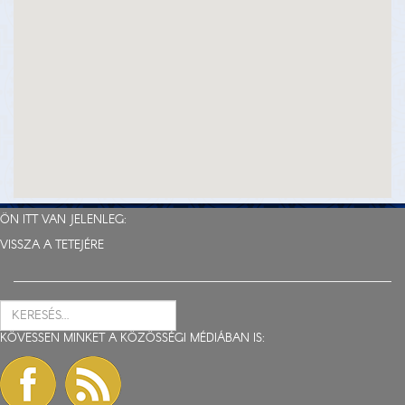
ÖN ITT VAN JELENLEG:
VISSZA A TETEJÉRE
KÖVESSEN MINKET A KÖZÖSSÉGI MÉDIÁBAN IS: