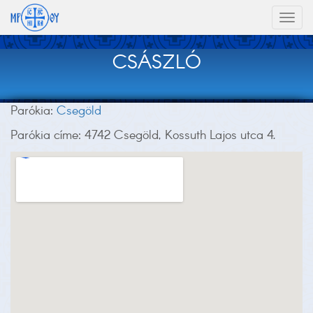
Toggl
naviga
CSÁSZLÓ
Parókia:
Csegöld
Parókia címe: 4742 Csegöld, Kossuth Lajos utca 4.