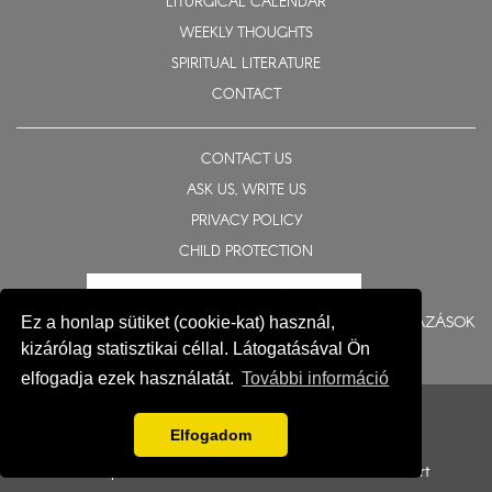
LITURGICAL CALENDAR
WEEKLY THOUGHTS
SPIRITUAL LITERATURE
CONTACT
CONTACT US
ASK US, WRITE US
PRIVACY POLICY
CHILD PROTECTION
BERUHÁZÁSOK
Ez a honlap sütiket (cookie-kat) használ,
kizárólag statisztikai céllal. Látogatásával Ön
elfogadja ezek használatát.
További információ
© 2015-2026 Eparchy of Nyíregyháza
Impresszum
Elfogadom
Development: Gerner Attila, Zadubenszki Norbert