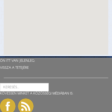
ÖN ITT VAN JELENLEG:
VISSZA A TETEJÉRE
KÖVESSEN MINKET A KÖZÖSSÉGI MÉDIÁBAN IS: