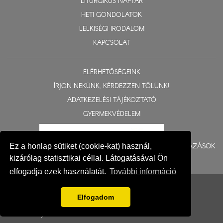
LITURGIKUS NAPTÁR
HETI GONDOLATOK
LELKISÉGI IRODALOM
KAPCSOLAT
ELÉRHETŐSÉGEINK
ÍRJON NEKÜNK, KÉRDEZZEN TŐLÜNK!
ADATKEZELÉSI TÁJÉKOZTATÓ
GYERMEKVÉDELEM
BERUHÁZÁSOK
Ez a honlap sütiket (cookie-kat) használ,
kizárólag statisztikai céllal. Látogatásával Ön
elfogadja ezek használatát.
További információ
© 2015-2026 Nyíregyházi Egyházmegye
Impresszum
Elfogadom
Fejlesztés: Gerner Attila, Zadubenszki Norbert