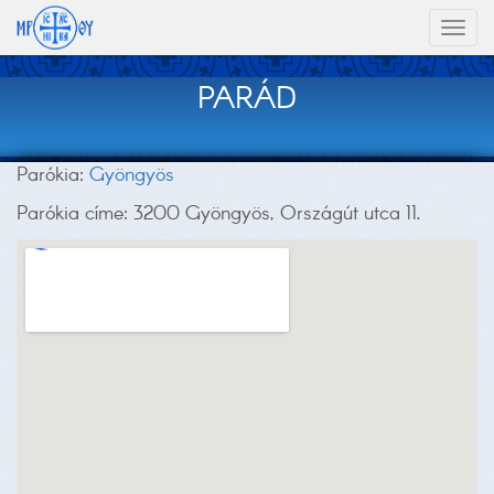
Toggl
naviga
PARÁD
Parókia:
Gyöngyös
Parókia címe: 3200 Gyöngyös, Országút utca 11.