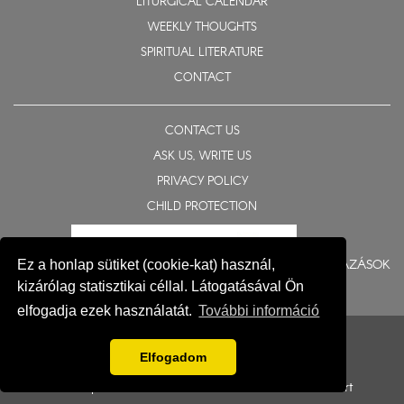
LITURGICAL CALENDAR
WEEKLY THOUGHTS
SPIRITUAL LITERATURE
CONTACT
CONTACT US
ASK US, WRITE US
PRIVACY POLICY
CHILD PROTECTION
BERUHÁZÁSOK
Ez a honlap sütiket (cookie-kat) használ,
kizárólag statisztikai céllal. Látogatásával Ön
elfogadja ezek használatát.
További információ
© 2015-2026 Eparchy of Nyíregyháza
Impresszum
Elfogadom
Development: Gerner Attila, Zadubenszki Norbert