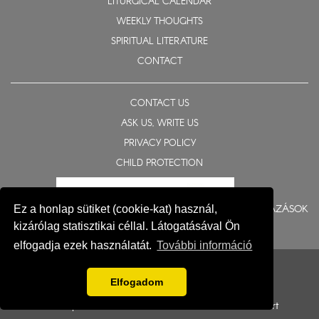
LITURGICAL CALENDAR
WEEKLY THOUGHTS
SPIRITUAL LITERATURE
CONTACT
CONTACT US
ASK US, WRITE US
PRIVACY POLICY
CHILD PROTECTION
BERUHÁZÁSOK
Ez a honlap sütiket (cookie-kat) használ,
kizárólag statisztikai céllal. Látogatásával Ön
elfogadja ezek használatát.
További információ
© 2015-2026 Eparchy of Nyíregyháza
Impresszum
Elfogadom
Development: Gerner Attila, Zadubenszki Norbert