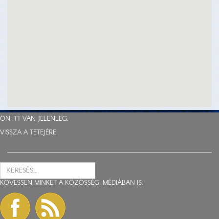
ÖN ITT VAN JELENLEG:
VISSZA A TETEJÉRE
KÖVESSEN MINKET A KÖZÖSSÉGI MÉDIÁBAN IS: