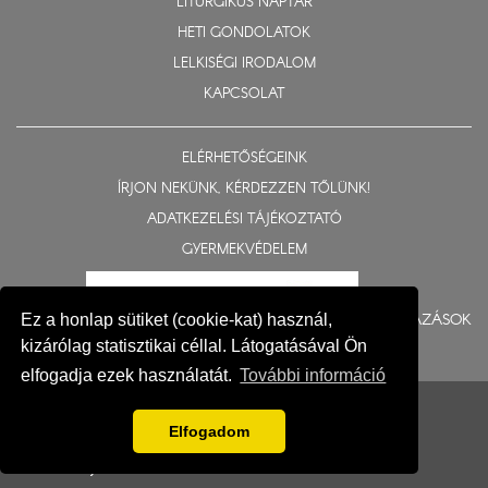
LITURGIKUS NAPTÁR
HETI GONDOLATOK
LELKISÉGI IRODALOM
KAPCSOLAT
ELÉRHETŐSÉGEINK
ÍRJON NEKÜNK, KÉRDEZZEN TŐLÜNK!
ADATKEZELÉSI TÁJÉKOZTATÓ
GYERMEKVÉDELEM
BERUHÁZÁSOK
Ez a honlap sütiket (cookie-kat) használ,
kizárólag statisztikai céllal. Látogatásával Ön
elfogadja ezek használatát.
További információ
© 2015-2026 Nyíregyházi Egyházmegye
Impresszum
Elfogadom
Fejlesztés: Gerner Attila, Zadubenszki Norbert