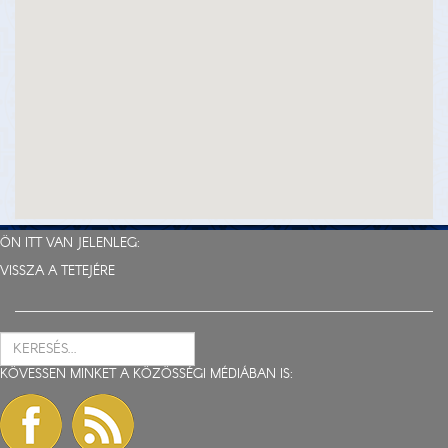
ÖN ITT VAN JELENLEG:
VISSZA A TETEJÉRE
KÖVESSEN MINKET A KÖZÖSSÉGI MÉDIÁBAN IS: