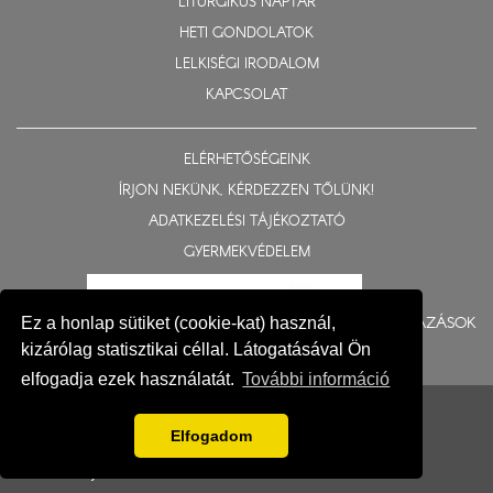
LITURGIKUS NAPTÁR
HETI GONDOLATOK
LELKISÉGI IRODALOM
KAPCSOLAT
ELÉRHETŐSÉGEINK
ÍRJON NEKÜNK, KÉRDEZZEN TŐLÜNK!
ADATKEZELÉSI TÁJÉKOZTATÓ
GYERMEKVÉDELEM
BERUHÁZÁSOK
Ez a honlap sütiket (cookie-kat) használ,
kizárólag statisztikai céllal. Látogatásával Ön
elfogadja ezek használatát.
További információ
© 2015-2026 Nyíregyházi Egyházmegye
Impresszum
Elfogadom
Fejlesztés: Gerner Attila, Zadubenszki Norbert