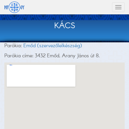
Toggl
naviga
KÁCS
Parókia:
Emőd (szervezőlelkészség)
Parókia címe: 3432 Emőd, Arany János út 8.