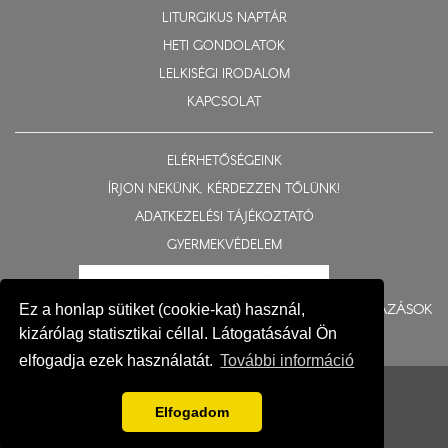
LITURGIKUS NAPTÁR
HETI GONDOLATOK
LELKISÉGI IRODALOM
KAPCSOLAT
ELÉRHETŐSÉGEINK
ÍRJON NEKÜNK, KÉRDEZZEN TŐLÜNK!
ADATKEZELÉSI TÁJÉKOZTATÓ
GYERMEKVÉDELEM
BERUHÁZÁSOK
Ez a honlap sütiket (cookie-kat) használ,
kizárólag statisztikai céllal. Látogatásával Ön
elfogadja ezek használatát.
További információ
© 2015-2026 Nyíregyházi Egyházmegye
Impresszum
Elfogadom
Fejlesztés: Gerner Attila, Zadubenszki Norbert