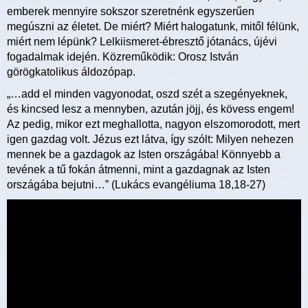
emberek mennyire sokszor szeretnénk egyszerűen
megúszni az életet. De miért? Miért halogatunk, mitől félünk,
miért nem lépünk? Lelkiismeret-ébresztő jótanács, újévi
fogadalmak idején. Közreműködik: Orosz István
görögkatolikus áldozópap.
„…add el minden vagyonodat, oszd szét a szegényeknek,
és kincsed lesz a mennyben, azután jöjj, és kövess engem!
Az pedig, mikor ezt meghallotta, nagyon elszomorodott, mert
igen gazdag volt. Jézus ezt látva, így szólt: Milyen nehezen
mennek be a gazdagok az Isten országába! Könnyebb a
tevének a tű fokán átmenni, mint a gazdagnak az Isten
országába bejutni…” (Lukács evangéliuma 18,18-27)