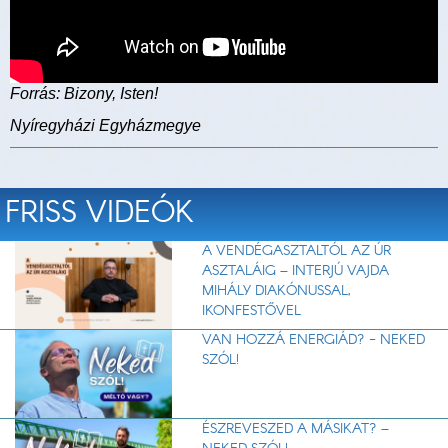
Forrás: Bizony, Isten!
Nyíregyházi Egyházmegye
FRISS VIDEÓK
A VENDÉGASZTALTÓL AZ ÚR
ASZTALÁIG – INTERJÚ VAJDA
MIHÁLY DIAKÓNUSSAL,
IKONFESTŐVEL
VAN HOZZÁ ENERGIÁD? - NEKED
SZÓL!
ÉSZREVESZED A MÁSIKAT? –