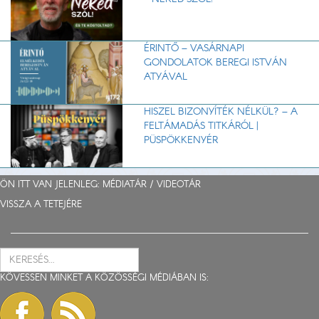
ÉRINTŐ – VASÁRNAPI
GONDOLATOK BEREGI ISTVÁN
ATYÁVAL
HISZEL BIZONYÍTÉK NÉLKÜL? – A
FELTÁMADÁS TITKÁRÓL |
PÜSPÖKKENYÉR
ÖN ITT VAN JELENLEG: MÉDIATÁR /
VIDEOTÁR
VISSZA A TETEJÉRE
KÖVESSEN MINKET A KÖZÖSSÉGI MÉDIÁBAN IS: