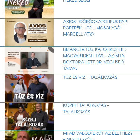
NEKED SZÓL!
AXIOS | GÖRÖGKATOLIKUS PAPI
PORTRÉK - 02 - MOSOLYGÓ
MARCELL ATYA
BIZÁNCI RÍTUS, KATOLIKUS HIT,
MAGYAR IDENTITÁS – AZ MTA
DOKTORA LETT DR. VÉGHSEŐ
TAMÁS
TŰZ ÉS VÍZ – TALÁLKOZÁS
KÖZELI TALÁLKOZÁS -
TALÁLKOZÁS
MI AD VALÓDI ERŐT AZ ÉLETHEZ?
- NEKED SZÓL!