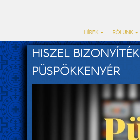
HÍREK
RÓLUNK
HISZEL BIZONYÍTÉK
PÜSPÖKKENYÉR