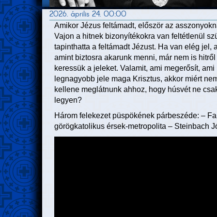
2026. április 24. 00:00
Amikor Jézus feltámadt, először az asszonyokna
Vajon a hitnek bizonyítékokra van feltétlenül
tapinthatta a feltámadt Jézust. Ha van elég jel,
amint biztosra akarunk menni, már nem is hitr
keressük a jeleket. Valamit, ami megerősít, ami 
legnagyobb jele maga Krisztus, akkor miért n
kellene meglátnunk ahhoz, hogy húsvét ne csak
legyen?
Három felekezet püspökének párbeszéde: – Fa
görögkatolikus érsek-metropolita – Steinbach Jó