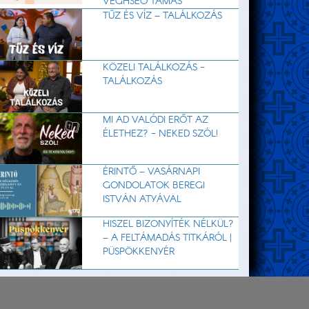
VÉGHSEŐ TAMÁS
TŰZ ÉS VÍZ – TALÁLKOZÁS
KÖZELI TALÁLKOZÁS -
TALÁLKOZÁS
MI AD VALÓDI ERŐT AZ
ÉLETHEZ? - NEKED SZÓL!
ÉRINTŐ – VASÁRNAPI
GONDOLATOK BEREGI
ISTVÁN ATYÁVAL
HISZEL BIZONYÍTÉK NÉLKÜL?
– A FELTÁMADÁS TITKÁRÓL |
PÜSPÖKKENYÉR