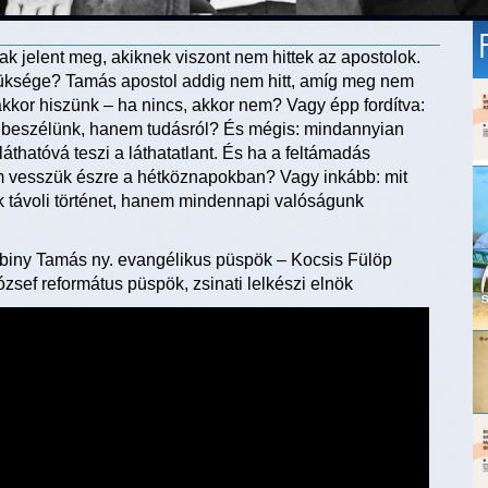
k jelent meg, akiknek viszont nem hittek az apostolok.
 szüksége? Tamás apostol addig nem hitt, amíg meg nem
 akkor hiszünk – ha nincs, akkor nem? Vagy épp fordítva:
ől beszélünk, hanem tudásról? És mégis: mindannyian
láthatóvá teszi a láthatatlant. És ha a feltámadás
em vesszük észre a hétköznapokban? Vagy inkább: mit
 távoli történet, hanem mindennapi valóságunk
biny Tamás ny. evangélikus püspök – Kocsis Fülöp
zsef református püspök, zsinati lelkészi elnök