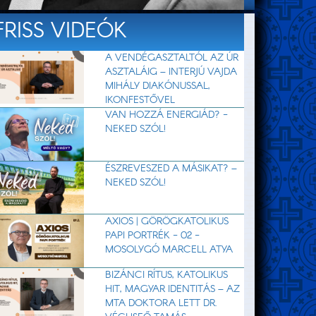
FRISS VIDEÓK
A VENDÉGASZTALTÓL AZ ÚR
ASZTALÁIG – INTERJÚ VAJDA
MIHÁLY DIAKÓNUSSAL,
IKONFESTŐVEL
VAN HOZZÁ ENERGIÁD? -
NEKED SZÓL!
ÉSZREVESZED A MÁSIKAT? –
NEKED SZÓL!
AXIOS | GÖRÖGKATOLIKUS
PAPI PORTRÉK - 02 -
MOSOLYGÓ MARCELL ATYA
BIZÁNCI RÍTUS, KATOLIKUS
HIT, MAGYAR IDENTITÁS – AZ
MTA DOKTORA LETT DR.