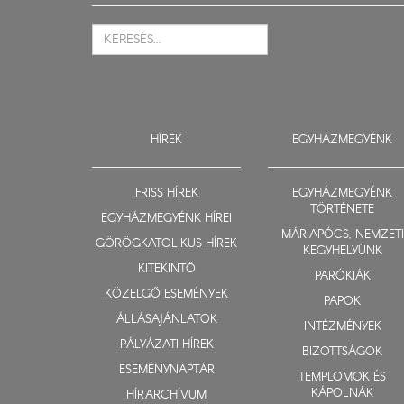
HÍREK
EGYHÁZMEGYÉNK
FRISS HÍREK
EGYHÁZMEGYÉNK
TÖRTÉNETE
EGYHÁZMEGYÉNK HÍREI
MÁRIAPÓCS, NEMZETI
GÖRÖGKATOLIKUS HÍREK
KEGYHELYÜNK
KITEKINTŐ
PARÓKIÁK
KÖZELGŐ ESEMÉNYEK
PAPOK
ÁLLÁSAJÁNLATOK
INTÉZMÉNYEK
PÁLYÁZATI HÍREK
BIZOTTSÁGOK
ESEMÉNYNAPTÁR
TEMPLOMOK ÉS
KÁPOLNÁK
HÍRARCHÍVUM