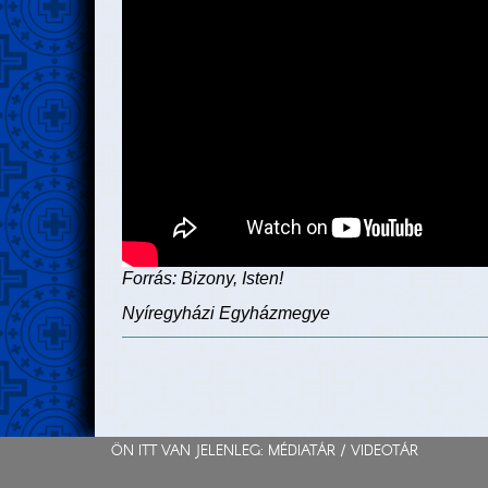
Forrás: Bizony, Isten!
Nyíregyházi Egyházmegye
ÖN ITT VAN JELENLEG: MÉDIATÁR /
VIDEOTÁR