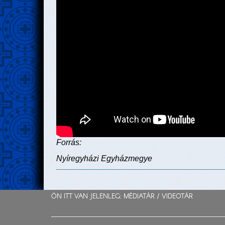
Forrás:
Nyíregyházi Egyházmegye
ÖN ITT VAN JELENLEG: MÉDIATÁR /
VIDEOTÁR