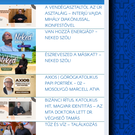
A VENDÉGASZTALTÓL AZ ÚR
ASZTALÁIG – INTERJÚ VAJDA
MIHÁLY DIAKÓNUSSAL,
IKONFESTŐVEL
VAN HOZZÁ ENERGIÁD? -
NEKED SZÓL!
ÉSZREVESZED A MÁSIKAT? –
NEKED SZÓL!
AXIOS | GÖRÖGKATOLIKUS
PAPI PORTRÉK - 02 -
MOSOLYGÓ MARCELL ATYA
BIZÁNCI RÍTUS, KATOLIKUS
HIT, MAGYAR IDENTITÁS – AZ
MTA DOKTORA LETT DR.
VÉGHSEŐ TAMÁS
TŰZ ÉS VÍZ – TALÁLKOZÁS