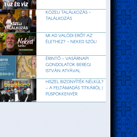
KÖZELI TALÁLKOZÁS -
TALÁLKOZÁS
MI AD VALÓDI ERŐT AZ
ÉLETHEZ? - NEKED SZÓL!
ÉRINTŐ – VASÁRNAPI
GONDOLATOK BEREGI
ISTVÁN ATYÁVAL
HISZEL BIZONYÍTÉK NÉLKÜL?
– A FELTÁMADÁS TITKÁRÓL |
PÜSPÖKKENYÉR