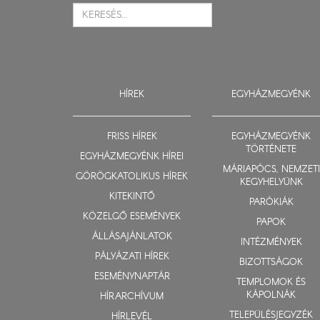
HÍREK
EGYHÁZMEGYÉNK
FRISS HÍREK
EGYHÁZMEGYÉNK
TÖRTÉNETE
EGYHÁZMEGYÉNK HÍREI
MÁRIAPÓCS, NEMZETI
GÖRÖGKATOLIKUS HÍREK
KEGYHELYÜNK
KITEKINTŐ
PARÓKIÁK
KÖZELGŐ ESEMÉNYEK
PAPOK
ÁLLÁSAJÁNLATOK
INTÉZMÉNYEK
PÁLYÁZATI HÍREK
BIZOTTSÁGOK
ESEMÉNYNAPTÁR
TEMPLOMOK ÉS
KÁPOLNÁK
HÍRARCHÍVUM
TELEPÜLÉSJEGYZÉK
HÍRLEVÉL