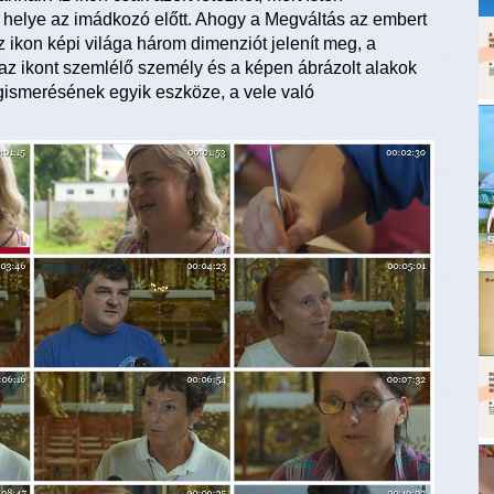
a helye az imádkozó előtt. Ahogy a Megváltás az embert
z ikon képi világa három dimenziót jelenít meg, a
 az ikont szemlélő személy és a képen ábrázolt alakok
gismerésének egyik eszköze, a vele való