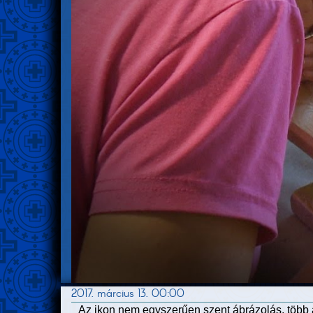
2017. március 13. 00:00
Az ikon nem egyszerűen szent ábrázolás, több an