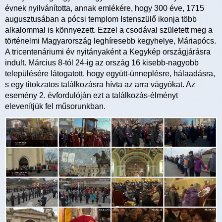
évnek nyilvánította, annak emlékére, hogy 300 éve, 1715
augusztusában a pócsi templom Istenszülő ikonja több
alkalommal is könnyezett. Ezzel a csodával született meg a
történelmi Magyarország leghíresebb kegyhelye, Máriapócs.
A tricentenáriumi év nyitányaként a Kegykép országjárásra
indult. Március 8-tól 24-ig az ország 16 kisebb-nagyobb
településére látogatott, hogy együtt-ünneplésre, hálaadásra,
s egy titokzatos találkozásra hívta az arra vágyókat. Az
esemény 2. évfordulóján ezt a találkozás-élményt
elevenítjük fel műsorunkban.