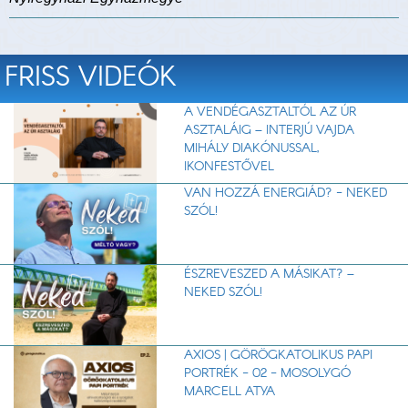
FRISS VIDEÓK
A VENDÉGASZTALTÓL AZ ÚR
ASZTALÁIG – INTERJÚ VAJDA
MIHÁLY DIAKÓNUSSAL,
IKONFESTŐVEL
VAN HOZZÁ ENERGIÁD? - NEKED
SZÓL!
ÉSZREVESZED A MÁSIKAT? –
NEKED SZÓL!
AXIOS | GÖRÖGKATOLIKUS PAPI
PORTRÉK - 02 - MOSOLYGÓ
MARCELL ATYA