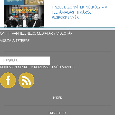
HISZEL BIZONYÍTÉK NÉLKÜL? – A
FELTÁMADÁS TITKÁRÓL |
PÜSPÖKKENYÉR
ÖN ITT VAN JELENLEG: MÉDIATÁR /
VIDEOTÁR
VISSZA A TETEJÉRE
KÖVESSEN MINKET A KÖZÖSSÉGI MÉDIÁBAN IS:
HÍREK
FRISS HÍREK