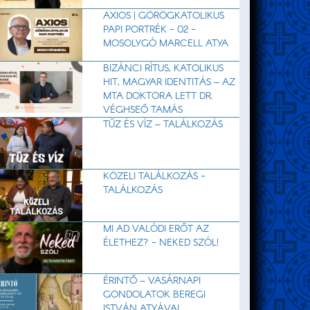
AXIOS | GÖRÖGKATOLIKUS
PAPI PORTRÉK - 02 -
MOSOLYGÓ MARCELL ATYA
BIZÁNCI RÍTUS, KATOLIKUS
HIT, MAGYAR IDENTITÁS – AZ
MTA DOKTORA LETT DR.
VÉGHSEŐ TAMÁS
TŰZ ÉS VÍZ – TALÁLKOZÁS
KÖZELI TALÁLKOZÁS -
TALÁLKOZÁS
MI AD VALÓDI ERŐT AZ
ÉLETHEZ? - NEKED SZÓL!
ÉRINTŐ – VASÁRNAPI
GONDOLATOK BEREGI
ISTVÁN ATYÁVAL