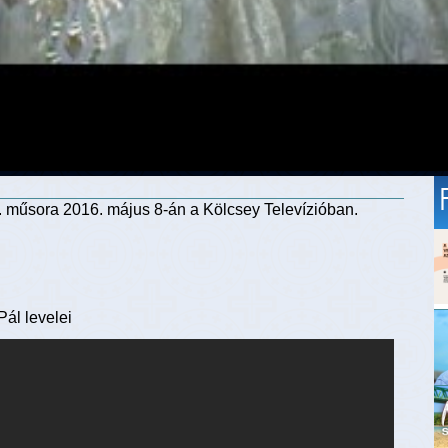
műsora 2016. május 8-án a Kölcsey Televízióban.
n
ál levelei