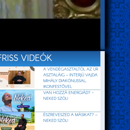
FRISS VIDEÓK
A VENDÉGASZTALTÓL AZ ÚR
ASZTALÁIG – INTERJÚ VAJDA
MIHÁLY DIAKÓNUSSAL,
IKONFESTŐVEL
VAN HOZZÁ ENERGIÁD? -
NEKED SZÓL!
ÉSZREVESZED A MÁSIKAT? –
NEKED SZÓL!