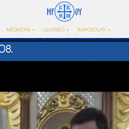
MÉDIATÁR
LELKISÉG
KAPCSOLAT
08.