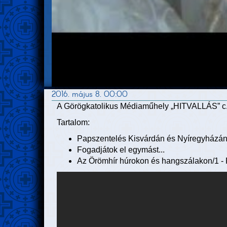
2016. május 8. 00:00
A Görögkatolikus Médiaműhely „HITVALLÁS” c. 
Tartalom:
Papszentelés Kisvárdán és Nyíregyházá
Fogadjátok el egymást...
Az Örömhír húrokon és hangszálakon/1 - P