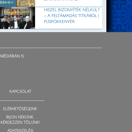
HISZEL BIZONYÍTÉK NÉLKÜL?
– A FELTÁMADÁS TITKÁRÓL |
PÜSPÖKKENYÉR
MÉDIÁBAN IS:
KAPCSOLAT
ELÉRHETŐSÉGEINK
ÍRJON NEKÜNK,
KÉRDEZZEN TŐLÜNK!
ADATKEZELÉSI