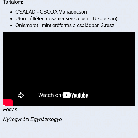
Tartalom:
CSALÁD - CSODA Máriapócson
Úton - útfélen ( eszmecsere a foci EB kapcsán)
Önismeret - mint erőforrás a családban 2.rész
Forrás:
Nyíregyházi Egyházmegye