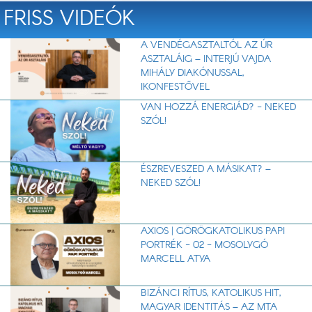
FRISS VIDEÓK
A VENDÉGASZTALTÓL AZ ÚR
ASZTALÁIG – INTERJÚ VAJDA
MIHÁLY DIAKÓNUSSAL,
IKONFESTŐVEL
VAN HOZZÁ ENERGIÁD? - NEKED
SZÓL!
ÉSZREVESZED A MÁSIKAT? –
NEKED SZÓL!
AXIOS | GÖRÖGKATOLIKUS PAPI
PORTRÉK - 02 - MOSOLYGÓ
MARCELL ATYA
BIZÁNCI RÍTUS, KATOLIKUS HIT,
MAGYAR IDENTITÁS – AZ MTA