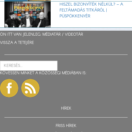
HISZEL BIZONYÍTÉK NÉLKÜL? – A
FELTÁMADÁS TITKÁRÓL |
PÜSPÖKKENYÉR
ÖN ITT VAN JELENLEG: MÉDIATÁR /
VIDEOTÁR
VISSZA A TETEJÉRE
KÖVESSEN MINKET A KÖZÖSSÉGI MÉDIÁBAN IS:
HÍREK
FRISS HÍREK