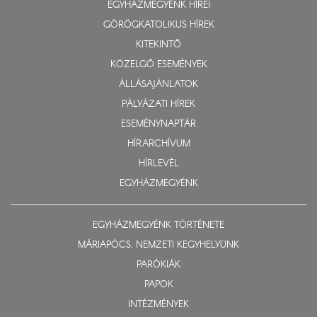
EGYHÁZMEGYÉNK HÍREI
GÖRÖGKATOLIKUS HÍREK
KITEKINTŐ
KÖZELGŐ ESEMÉNYEK
ÁLLÁSAJÁNLATOK
PÁLYÁZATI HÍREK
ESEMÉNYNAPTÁR
HÍRARCHÍVUM
HÍRLEVÉL
EGYHÁZMEGYÉNK
EGYHÁZMEGYÉNK TÖRTÉNETE
MÁRIAPÓCS, NEMZETI KEGYHELYÜNK
PARÓKIÁK
PAPOK
INTÉZMÉNYEK