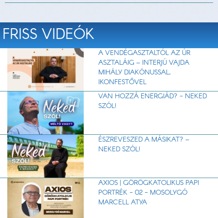
FRISS VIDEÓK
A VENDÉGASZTALTÓL AZ ÚR
ASZTALÁIG – INTERJÚ VAJDA
MIHÁLY DIAKÓNUSSAL,
IKONFESTŐVEL
VAN HOZZÁ ENERGIÁD? - NEKED
SZÓL!
ÉSZREVESZED A MÁSIKAT? –
NEKED SZÓL!
AXIOS | GÖRÖGKATOLIKUS PAPI
PORTRÉK - 02 - MOSOLYGÓ
MARCELL ATYA