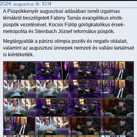
2024. augusztus 16. 10:14
A Püspökkenyér augusztusi adásában ismét izgalmas
témákról beszélgetett Fabiny Tamás evangélikus elnök-
püspök vezetésével, Kocsis Fülöp görögkatolikus érsek-
metropolita és Steinbach József református püspök.
Megtárgyalták a párizsi olimpia pozitív és negatív oldalait,
valamint az augusztusi ünnepek nemzeti és vallási tartalmait
is kiértékelték.