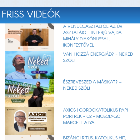
FRISS VIDEÓK
A VENDÉGASZTALTÓL AZ ÚR
ASZTALÁIG – INTERJÚ VAJDA
MIHÁLY DIAKÓNUSSAL,
IKONFESTŐVEL
VAN HOZZÁ ENERGIÁD? - NEKED
SZÓL!
ÉSZREVESZED A MÁSIKAT? –
NEKED SZÓL!
AXIOS | GÖRÖGKATOLIKUS PAPI
PORTRÉK - 02 - MOSOLYGÓ
MARCELL ATYA
BIZÁNCI RÍTUS, KATOLIKUS HIT,