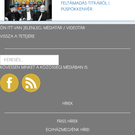
FELTÁMADÁS TITKÁRÓL |
PÜSPÖKKENYÉR
ÖN ITT VAN JELENLEG: MÉDIATÁR /
VIDEOTÁR
VISSZA A TETEJÉRE
KÖVESSEN MINKET A KÖZÖSSÉGI MÉDIÁBAN IS:
HÍREK
FRISS HÍREK
EGYHÁZMEGYÉNK HÍREI