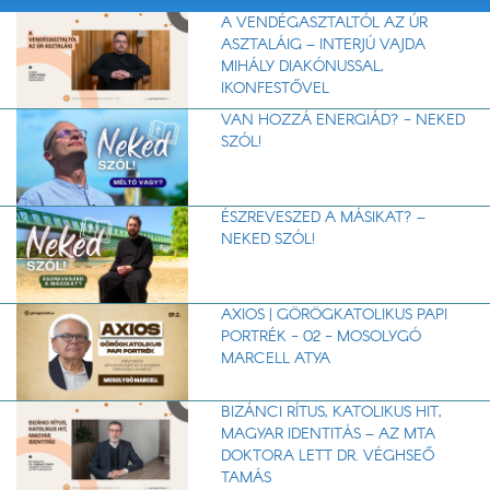
A VENDÉGASZTALTÓL AZ ÚR
ASZTALÁIG – INTERJÚ VAJDA
MIHÁLY DIAKÓNUSSAL,
IKONFESTŐVEL
VAN HOZZÁ ENERGIÁD? - NEKED
SZÓL!
ÉSZREVESZED A MÁSIKAT? –
NEKED SZÓL!
AXIOS | GÖRÖGKATOLIKUS PAPI
PORTRÉK - 02 - MOSOLYGÓ
MARCELL ATYA
BIZÁNCI RÍTUS, KATOLIKUS HIT,
MAGYAR IDENTITÁS – AZ MTA
DOKTORA LETT DR. VÉGHSEŐ
TAMÁS