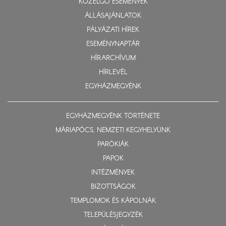
KÖZELGŐ ESEMÉNYEK
ÁLLÁSAJÁNLATOK
PÁLYÁZATI HÍREK
ESEMÉNYNAPTÁR
HÍRARCHÍVUM
HÍRLEVÉL
EGYHÁZMEGYÉNK
EGYHÁZMEGYÉNK TÖRTÉNETE
MÁRIAPÓCS, NEMZETI KEGYHELYÜNK
PARÓKIÁK
PAPOK
INTÉZMÉNYEK
BIZOTTSÁGOK
TEMPLOMOK ÉS KÁPOLNÁK
TELEPÜLÉSJEGYZÉK