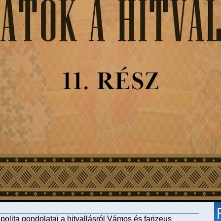
olita gondolatai a hitvallásról Vámos és farizeus