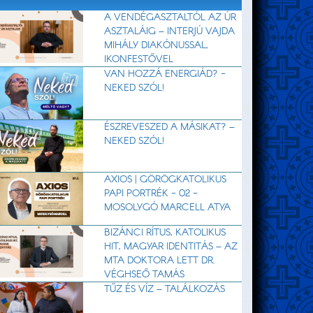
A VENDÉGASZTALTÓL AZ ÚR
ASZTALÁIG – INTERJÚ VAJDA
MIHÁLY DIAKÓNUSSAL,
IKONFESTŐVEL
VAN HOZZÁ ENERGIÁD? -
NEKED SZÓL!
ÉSZREVESZED A MÁSIKAT? –
NEKED SZÓL!
AXIOS | GÖRÖGKATOLIKUS
PAPI PORTRÉK - 02 -
MOSOLYGÓ MARCELL ATYA
BIZÁNCI RÍTUS, KATOLIKUS
HIT, MAGYAR IDENTITÁS – AZ
MTA DOKTORA LETT DR.
VÉGHSEŐ TAMÁS
TŰZ ÉS VÍZ – TALÁLKOZÁS