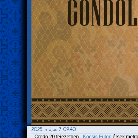
2025. május 7. 09:40
Credo 20 fejezetben -
Kocsis Fülöp
érsek metrop