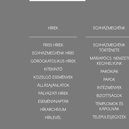
HÍREK
EGYHÁZMEGYÉNK
FRISS HÍREK
EGYHÁZMEGYÉNK
TÖRTÉNETE
EGYHÁZMEGYÉNK HÍREI
MÁRIAPÓCS, NEMZETI
GÖRÖGKATOLIKUS HÍREK
KEGYHELYÜNK
KITEKINTŐ
PARÓKIÁK
KÖZELGŐ ESEMÉNYEK
PAPOK
ÁLLÁSAJÁNLATOK
INTÉZMÉNYEK
PÁLYÁZATI HÍREK
BIZOTTSÁGOK
ESEMÉNYNAPTÁR
TEMPLOMOK ÉS
KÁPOLNÁK
HÍRARCHÍVUM
TELEPÜLÉSJEGYZÉK
HÍRLEVÉL