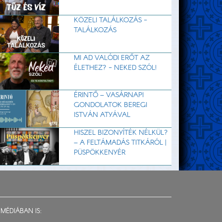
KÖZELI TALÁLKOZÁS -
TALÁLKOZÁS
MI AD VALÓDI ERŐT AZ
ÉLETHEZ? - NEKED SZÓL!
ÉRINTŐ – VASÁRNAPI
GONDOLATOK BEREGI
ISTVÁN ATYÁVAL
HISZEL BIZONYÍTÉK NÉLKÜL?
– A FELTÁMADÁS TITKÁRÓL |
PÜSPÖKKENYÉR
MÉDIÁBAN IS: