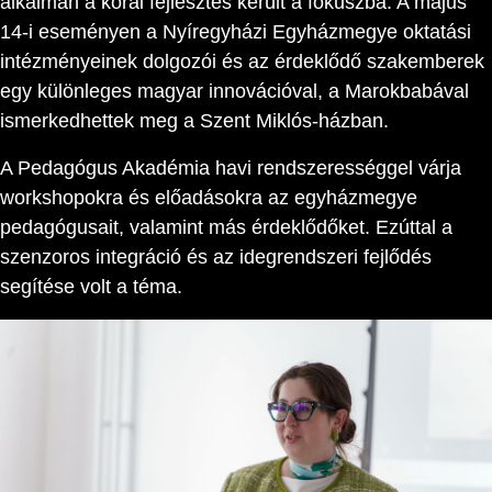
alkalmán a korai fejlesztés került a fókuszba. A május
14-i eseményen a Nyíregyházi Egyházmegye oktatási
intézményeinek dolgozói és az érdeklődő szakemberek
egy különleges magyar innovációval, a Marokbabával
ismerkedhettek meg a Szent Miklós-házban.
A Pedagógus Akadémia havi rendszerességgel várja
workshopokra és előadásokra az egyházmegye
pedagógusait, valamint más érdeklődőket. Ezúttal a
szenzoros integráció és az idegrendszeri fejlődés
segítése volt a téma.