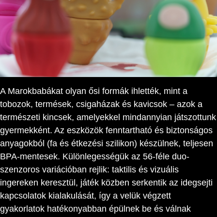
A Marokbabákat olyan ősi formák ihlették, mint a
tobozok, termések, csigaházak és kavicsok – azok a
természeti kincsek, amelyekkel mindannyian játszottunk
gyermekként. Az eszközök fenntartható és biztonságos
anyagokból (fa és étkezési szilikon) készülnek, teljesen
BPA-mentesek. Különlegességük az 56-féle duo-
szenzoros variációban rejlik: taktilis és vizuális
ingereken keresztül, játék közben serkentik az idegsejti
kapcsolatok kialakulását, így a velük végzett
gyakorlatok hatékonyabban épülnek be és válnak