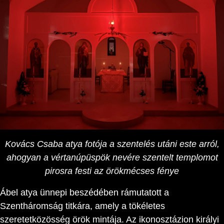
Kovács Csaba atya fotója a szentelés utáni este arról,
ahogyan a vértanúpüspök nevére szentelt templomot
pirosra festi az örökmécses fénye
Ábel atya ünnepi beszédében rámutatott a
Szentháromság titkára, amely a tökéletes
szeretetközösség örök mintája. Az ikonosztázion királyi