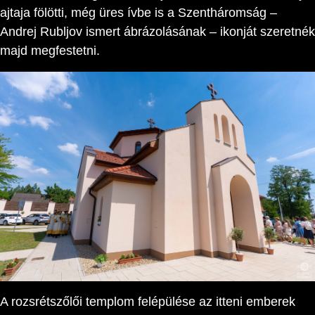
ajtaja fölötti, még üres ívbe is a Szentháromság –
Andrej Rubljov ismert ábrázolásának – ikonját szeretnék
majd megfestetni.
A rozsrétszőlői templom felépülése az itteni emberek