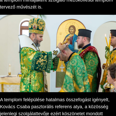
a templom mintájaként szolgáló mezőkövesdi templom
tervező művészét is.
A templom felépülése hatalmas összefogást igényelt,
Kovács Csaba pasztorális referens atya, a közösség
jelenlegi szolgálattevője ezért köszönetet mondott