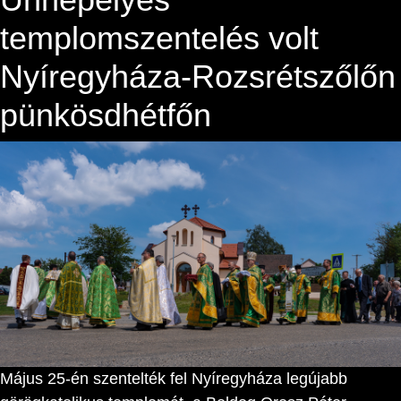
templomszentelés volt
Nyíregyháza-Rozsrétszőlőn
pünkösdhétfőn
Május 25-én szentelték fel Nyíregyháza legújabb