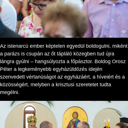
Az istenarcú ember képtelen egyedül boldogulni, miként
a parázs is csupán az őt tápláló közegben tud újra
lángra gyúlni – hangsúlyozta a főpásztor. Boldog Orosz
Péter a legkeményebb egyházüldözés idején
szenvedett vértanúságot az egyházáért, a híveiért és a
közösségért, melyben a krisztusi szeretetet tudta
megélni.