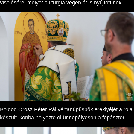
viselésére, melyet a liturgia végén át is nyújtott neki.
Boldog Orosz Péter Pál vértanúpüspök ereklyéjét a róla
készült ikonba helyezte el ünnepélyesen a főpásztor.