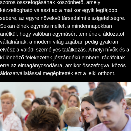
szoros összefogásának köszönhető, amely
kézzelfogható választ ad a mai kor egyik legfájóbb
sebére, az egyre növekvő társadalmi elszigeteltségre.
Sokan élnek egymás mellett a mindennapokban
anélkül, hogy valóban egymásért tennének, áldozatot
vállalnának, a modern világ zajában pedig gyakran
elvész a valódi személyes találkozás. A helyi hívők és a
különböző felekezetek jószándékú emberei rácáfoltak
erre az elmagányosodásra, amikor összefogva, közös
áldozatvállalással megépítették ezt a lelki otthont.