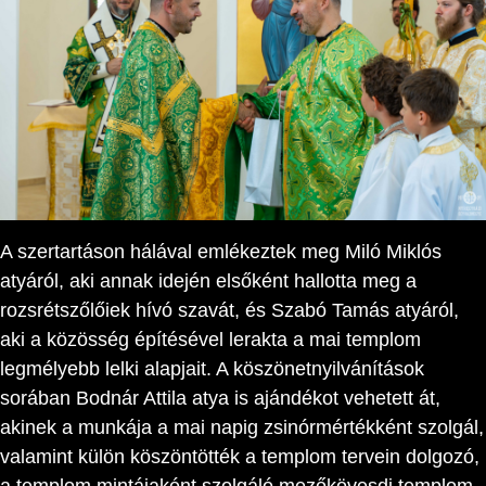
A szertartáson hálával emlékeztek meg Miló Miklós
atyáról, aki annak idején elsőként hallotta meg a
rozsrétszőlőiek hívó szavát, és Szabó Tamás atyáról,
aki a közösség építésével lerakta a mai templom
legmélyebb lelki alapjait. A köszönetnyilvánítások
sorában Bodnár Attila atya is ajándékot vehetett át,
akinek a munkája a mai napig zsinórmértékként szolgál,
valamint külön köszöntötték a templom tervein dolgozó,