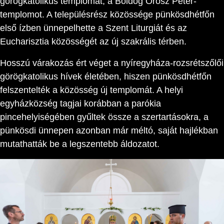
görögkatolikus templomát, a Boldog Orosz Péter-
templomot. A településrész közössége pünkösdhétfőn
első ízben ünnepelhette a Szent Liturgiát és az
Eucharisztia közösségét az új szakrális térben.
Hosszú várakozás ért véget a nyíregyháza-rozsrétszőlői
görögkatolikus hívek életében, hiszen pünkösdhétfőn
felszentelték a közösség új templomát. A helyi
egyházközség tagjai korábban a parókia
pincehelyiségében gyűltek össze a szertartásokra, a
pünkösdi ünnepen azonban már méltó, saját hajlékban
mutathatták be a legszentebb áldozatot.