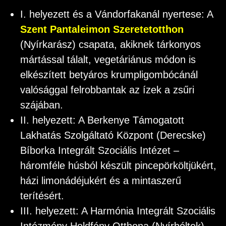
I. helyezett és a Vándorfakanál nyertese: A
Szent Pantaleimon Szeretetotthon
(Nyírkarász) csapata, akiknek tárkonyos
mártással tálalt, vegetáriánus módon is
elkészített betyáros krumpligombócánál
valósággal felrobbantak az ízek a zsűri
szájában.
II. helyezett: A Berkenye Támogatott
Lakhatás Szolgáltató Központ (Derecske)
Bíborka Integrált Szociális Intézet –
háromféle húsból készült pincepörköltjükért,
házi limonádéjukért és a mintaszerű
terítésért.
III. helyezett: A Harmónia Integrált Szociális