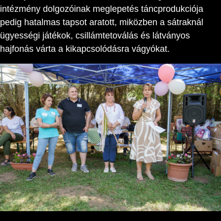
intézmény dolgozóinak meglepetés táncprodukciója
pedig hatalmas tapsot aratott, miközben a sátraknál
ügyességi játékok, csillámtetoválás és látványos
hajfonás várta a kikapcsolódásra vágyókat.