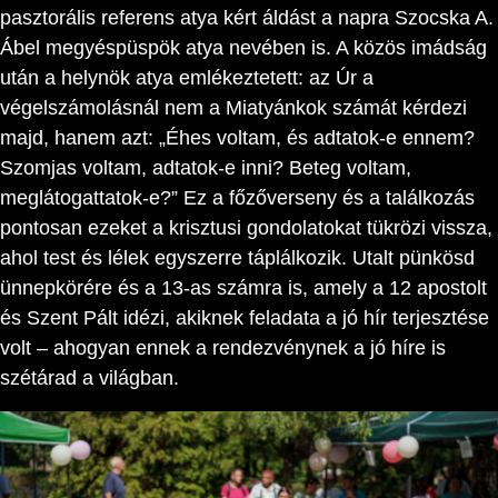
pasztorális referens atya kért áldást a napra Szocska A.
Ábel megyéspüspök atya nevében is. A közös imádság
után a helynök atya emlékeztetett: az Úr a
végelszámolásnál nem a Miatyánkok számát kérdezi
majd, hanem azt: „Éhes voltam, és adtatok-e ennem?
Szomjas voltam, adtatok-e inni? Beteg voltam,
meglátogattatok-e?” Ez a főzőverseny és a találkozás
pontosan ezeket a krisztusi gondolatokat tükrözi vissza,
ahol test és lélek egyszerre táplálkozik. Utalt pünkösd
ünnepkörére és a 13-as számra is, amely a 12 apostolt
és Szent Pált idézi, akiknek feladata a jó hír terjesztése
volt – ahogyan ennek a rendezvénynek a jó híre is
szétárad a világban.