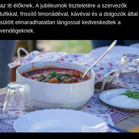
az itt élőknek. A jubileumok tiszteletére a szervezők
lufikkal, frissítő limonádéval, kávéval és a dolgozók által
sütött elmaradhatatlan lángossal kedveskedtek a
vendégeknek.