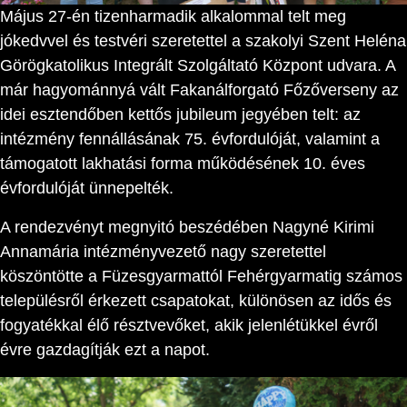
Május 27-én tizenharmadik alkalommal telt meg
jókedvvel és testvéri szeretettel a szakolyi Szent Heléna
Görögkatolikus Integrált Szolgáltató Központ udvara. A
már hagyománnyá vált Fakanálforgató Főzőverseny az
idei esztendőben kettős jubileum jegyében telt: az
intézmény fennállásának 75. évfordulóját, valamint a
támogatott lakhatási forma működésének 10. éves
évfordulóját ünnepelték.
A rendezvényt megnyitó beszédében Nagyné Kirimi
Annamária intézményvezető nagy szeretettel
köszöntötte a Füzesgyarmattól Fehérgyarmatig számos
településről érkezett csapatokat, különösen az idős és
fogyatékkal élő résztvevőket, akik jelenlétükkel évről
évre gazdagítják ezt a napot.