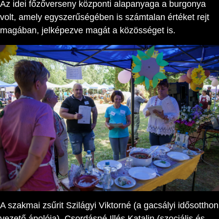
Az idei főzőverseny központi alapanyaga a burgonya
volt, amely egyszerűségében is számtalan értéket rejt
magában, jelképezve magát a közösséget is.
A szakmai zsűrit Szilágyi Viktorné (a gacsályi idősotthon
vezető ápolója), Csordásné Illés Katalin (szociális és