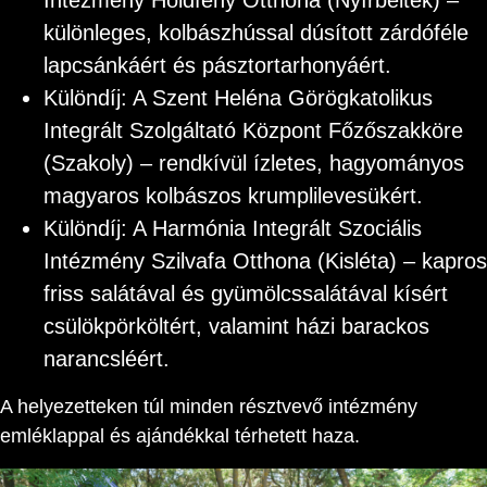
Intézmény Holdfény Otthona (Nyírbéltek) –
különleges, kolbászhússal dúsított zárdóféle
lapcsánkáért és pásztortarhonyáért.
Különdíj: A Szent Heléna Görögkatolikus
Integrált Szolgáltató Központ Főzőszakköre
(Szakoly) – rendkívül ízletes, hagyományos
magyaros kolbászos krumplilevesükért.
Különdíj: A Harmónia Integrált Szociális
Intézmény Szilvafa Otthona (Kisléta) – kapros
friss salátával és gyümölcssalátával kísért
csülökpörköltért, valamint házi barackos
narancsléért.
A helyezetteken túl minden résztvevő intézmény
emléklappal és ajándékkal térhetett haza.