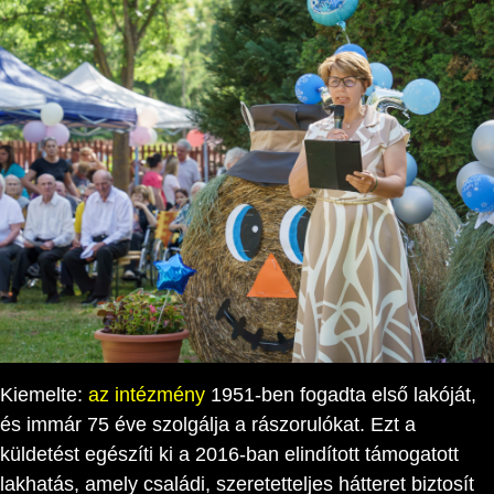
Kiemelte:
az intézmény
1951-ben fogadta első lakóját,
és immár 75 éve szolgálja a rászorulókat. Ezt a
küldetést egészíti ki a 2016-ban elindított támogatott
lakhatás, amely családi, szeretetteljes hátteret biztosít