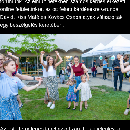
fórumunk. Az elmúlt hetekben számos kérdés érkezett
online felületünkre, az ott feltett kérdésekre Grunda
Dávid, Kiss Máté és Kovács Csaba atyák válaszoltak
egy beszélgetés keretében.
Az este fergeteges táncházzal zárult és a jelenlévők