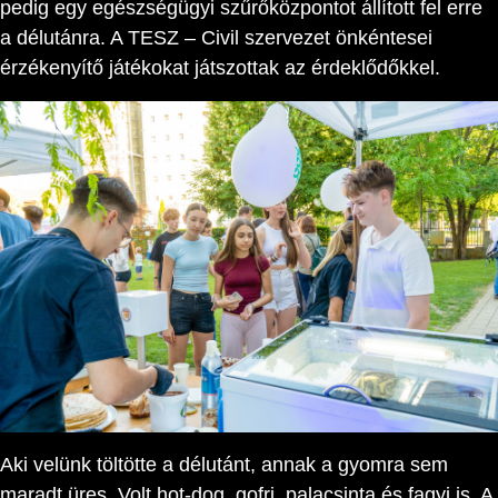
pedig egy egészségügyi szűrőközpontot állított fel erre
a délutánra. A TESZ – Civil szervezet önkéntesei
érzékenyítő játékokat játszottak az érdeklődőkkel.
Aki velünk töltötte a délutánt, annak a gyomra sem
maradt üres. Volt hot-dog, gofri, palacsinta és fagyi is. A