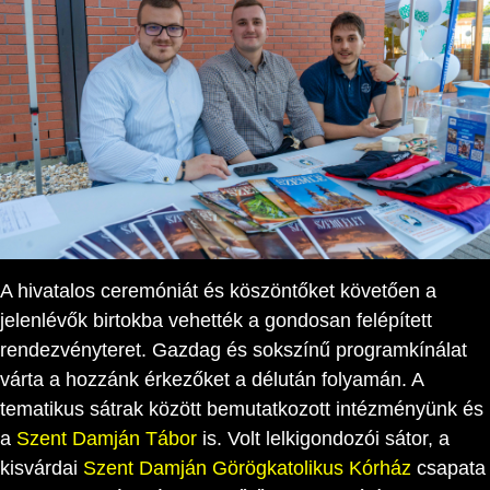
A hivatalos ceremóniát és köszöntőket követően a
jelenlévők birtokba vehették a gondosan felépített
rendezvényteret. Gazdag és sokszínű programkínálat
várta a hozzánk érkezőket a délután folyamán. A
tematikus sátrak között bemutatkozott intézményünk és
a
Szent Damján Tábor
is. Volt lelkigondozói sátor, a
kisvárdai
Szent Damján Görögkatolikus Kórház
csapata