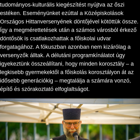
tudományos-kulturális kiegészítést nyújtva az őszi
estéken. Eseményünket ezúttal a Középiskolások
Országos Hittanversenyének döntőjével kötöttük össze.
Így a megmérettetések után a számos városból érkező
döntősök is csatlakozhattak a főiskolai udvar
forgatagához. A fókuszban azonban nem kizárólag a
versenyzők álltak. A délutáni programkínálatot úgy
igyekeztünk összeállítani, hogy minden korosztály – a
legkisebb gyermekektől a főiskolás korosztályon át az
idősebb generációkig – megtalálja a számára vonzó,
építő és szórakoztató elfoglaltságot.