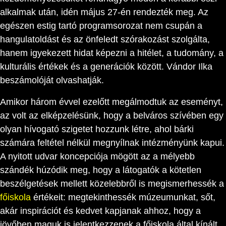
alkalmak után, idén május 27-én rendezték meg. Az
egészen estig tartó programsorozat nem csupán a
hangulatoldást és az önfeledt szórakozást szolgálta,
hanem igyekezett hidat képezni a hitélet, a tudomány, a
kulturális értékek és a generációk között. Vándor Ilka
beszámolóját olvashatják.
Amikor három évvel ezelőtt megálmodtuk az eseményt,
az volt az elképzelésünk, hogy a belváros szívében egy
olyan hívogató szigetet hozzunk létre, ahol bárki
számára feltétel nélkül megnyílnak intézményünk kapui.
A nyitott udvar koncepciója mögött az a mélyebb
szándék húzódik meg, hogy a látogatók a kötetlen
beszélgetések mellett közelebbről is megismerhessék a
főiskola
értékeit: megtekinthessék múzeumunkat, sőt,
akár inspirációt és kedvet kapjanak ahhoz, hogy a
jövőben maguk is jelentkezzenek a főiskola által kínált