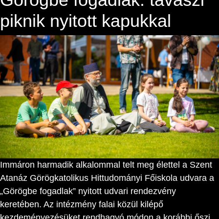
piknik nyitott kapukkal
Immáron harmadik alkalommal telt meg élettel a Szent
Atanáz Görögkatolikus Hittudományi Főiskola udvara a
„Görögbe fogadlak” nyitott udvari rendezvény
keretében. Az intézmény falai közül kilépő
kezdeményezésüket rendhagyó módon a korábbi őszi