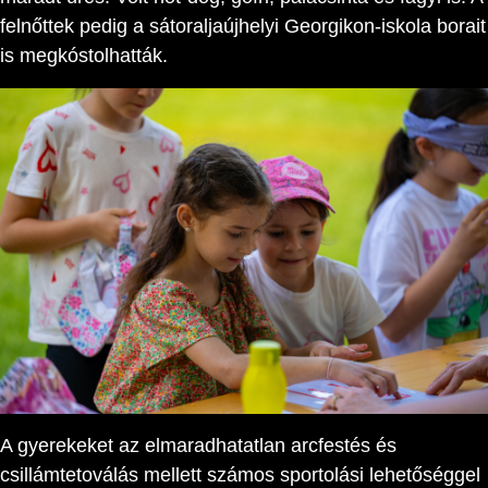
felnőttek pedig a sátoraljaújhelyi Georgikon-iskola borait
is megkóstolhatták.
A gyerekeket az elmaradhatatlan arcfestés és
csillámtetoválás mellett számos sportolási lehetőséggel