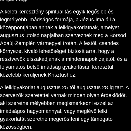
A keleti keresztény spiritualitás egyik legősibb és
legmélyebb imádságos formája, a Jézus-ima áll a
középpontjában annak a lelkigyakorlatnak, amelyet
augusztus utolsó napjaiban szerveznek meg a Borsod-
Abaúj-Zemplén vármegyei Irotán. A festői, csendes
környezet kiváló lehetőséget biztosít arra, hogy a
résztvevők elszakadjanak a mindennapok zajától, és a
folyamatos belső imádság gyakorlásán keresztül
közelebb kerüljenek Krisztushoz.
A lelkigyakorlat augusztus 25-től augusztus 28-ig tart. A
szervezők szeretettel várnak minden olyan érdeklődőt,
aki szeretne mélyebben megismerkedni ezzel az
imádságos hagyománnyal, vagy meglévő lelki
gyakorlatát szeretné megerősíteni egy támogató
közösségben.