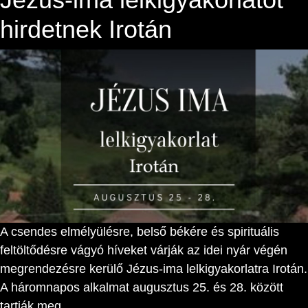
hirdetnek Irotán
A csendes elmélyülésre, belső békére és spirituális
feltöltődésre vágyó híveket várják az idei nyár végén
megrendezésre kerülő Jézus-ima lelkigyakorlatra Irotán.
A háromnapos alkalmat augusztus 25. és 28. között
tartják meg.