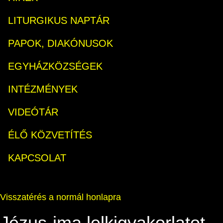
LITURGIKUS NAPTÁR
PAPOK, DIAKÓNUSOK
EGYHÁZKÖZSÉGEK
INTÉZMÉNYEK
VIDEÓTÁR
ÉLŐ KÖZVETÍTÉS
KAPCSOLAT
Visszatérés a normál honlapra
Jézus-ima lelkigyakorlatot