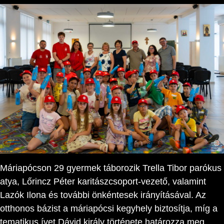
Máriapócson 29 gyermek táborozik Trella Tibor parókus
atya, Lőrincz Péter karitászcsoport-vezető, valamint
Lazók Ilona és további önkéntesek irányításával. Az
otthonos bázist a máriapócsi kegyhely biztosítja, míg a
tematikus ívet Dávid király története határozza meg.