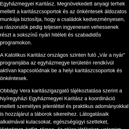
Egyházmegyei Karitász. Megnövekedett anyagi terhek
mellett a karitászcsoportok és az önkéntesek áldozatos
munkája biztosítja, hogy a családok kedvezményesen,
a rászorulók pedig teljesen ingyenesen vehessenek
részt a sokszínű nyári hitéleti és szabadidős
programokon.
A Katolikus Karitász országos szinten futó „Vár a nyár”
programjába az egyházmegye területén rendkívül
aktívan kapcsolódnak be a helyi karitászcsoportok és
önkéntesek.
Obbágy Vera karitászigazgató tájékoztatása szerint a
Nyíregyházi Egyházmegyei Karitász a koordináció
mellett személyes jelenléttel és praktikus adományokkal
is hozzájárul a táborok sikereihez. Látogatásaik
alkalmával kulacsokat, egészségügyi szetteket,