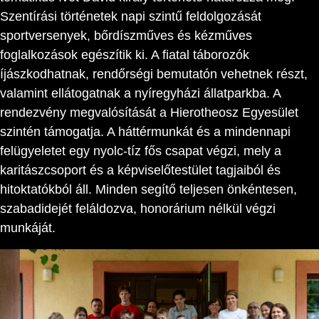
Szentírási történetek napi szintű feldolgozását
sportversenyek, bőrdíszműves és kézműves
foglalkozások egészítik ki. A fiatal táborozók
íjászkodhatnak, rendőrségi bemutatón vehetnek részt,
valamint ellátogatnak a nyíregyházi állatparkba. A
rendezvény megvalósítását a Hierotheosz Egyesület
szintén támogatja. A háttérmunkát és a mindennapi
felügyeletet egy nyolc-tíz fős csapat végzi, mely a
karitászcsoport és a képviselőtestület tagjaiból és
hitoktatókból áll. Minden segítő teljesen önkéntesen,
szabadidejét feláldozva, honorárium nélkül végzi
munkáját.