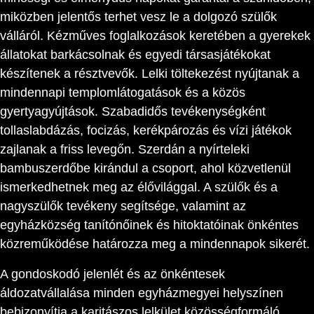
miközben jelentős terhet vesz le a dolgozó szülők
válláról. Kézműves foglalkozások keretében a gyerekek
állatokat barkácsolnak és egyedi társasjátékokat
készítenek a résztvevők. Lelki töltekezést nyújtanak a
mindennapi templomlátogatások és a közös
gyertyagyújtások. Szabadidős tevékenységként
tollaslabdázás, focizás, kerékpározás és vízi játékok
zajlanak a friss levegőn. Szerdán a nyírteleki
bambuszerdőbe kirándul a csoport, ahol közvetlenül
ismerkedhetnek meg az élővilággal. A szülők és a
nagyszülők tevékeny segítsége, valamint az
egyházközség tanítónőinek és hitoktatóinak önkéntes
közreműködése határozza meg a mindennapok sikerét.
A gondoskodó jelenlét és az önkéntesek
áldozatvállalása minden egyházmegyei helyszínen
bebizonyítja a karitászos lelkület közösségformáló