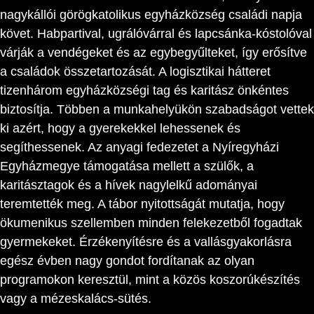
nagykállói görögkatolikus egyházközség családi napja
követ. Habpartival, ugrálóvárral és lapcsánka-kóstolóval
várják a vendégeket és az egybegyűlteket, így erősítve
a családok összetartozását. A logisztikai hátteret
tizenhárom egyházközségi tag és karitász önkéntes
biztosítja. Többen a munkahelyükön szabadságot vettek
ki azért, hogy a gyerekekkel lehessenek és
segíthessenek. Az anyagi fedezetet a Nyíregyházi
Egyházmegye támogatása mellett a szülők, a
karitásztagok és a hívek nagylelkű adományai
teremtették meg. A tábor nyitottságát mutatja, hogy
ökumenikus szellemben minden felekezetből fogadtak
gyermekeket. Érzékenyítésre és a vallásgyakorlásra
egész évben nagy gondot fordítanak az olyan
programokon keresztül, mint a közös koszorúkészítés
vagy a mézeskalács-sütés.