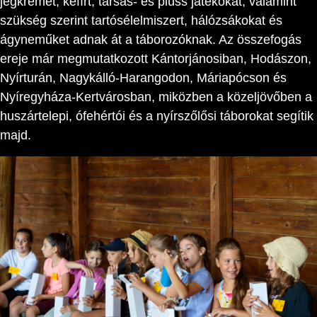
jégkrémet, kefírt, társas- és plüss játékokat, valamint
szükség szerint tartósélelmiszert, hálózsákokat és
ágyneműket adnak át a táborozóknak. Az összefogás
ereje már megmutatkozott Kántorjánosiban, Hodászon,
Nyírturán, Nagykálló-Harangodon, Máriapócson és
Nyíregyháza-Kertvárosban, miközben a közeljövőben a
huszártelepi, ófehértói és a nyírszőlősi táborokat segítik
majd.