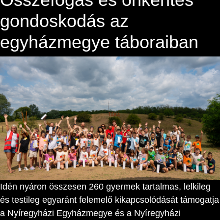
gondoskodás az
egyházmegye táboraiban
Idén nyáron összesen 260 gyermek tartalmas, lelkileg
és testileg egyaránt felemelő kikapcsolódását támogatja
a Nyíregyházi Egyházmegye és a Nyíregyházi