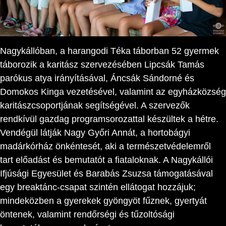
Nagykállóban, a harangodi Téka táborban 52 gyermek
táborozik a karitász szervezésében Lipcsák Tamás
parókus atya irányításával, Áncsák Sándorné és
Domokos Kinga vezetésével, valamint az egyházközség
karitászcsoportjának segítségével. A szervezők
rendkívül gazdag programsorozattal készültek a hétre.
Vendégül látják Nagy Győri Annát, a hortobágyi
madárkórház önkéntesét, aki a természetvédelemről
tart előadást és bemutatót a fiataloknak. A Nagykállói
Ifjúsági Egyesület és Barabás Zsuzsa támogatásával
egy breaktánc-csapat szintén ellátogat hozzájuk;
mindeközben a gyerekek gyöngyöt fűznek, gyertyát
öntenek, valamint rendőrségi és tűzoltósági