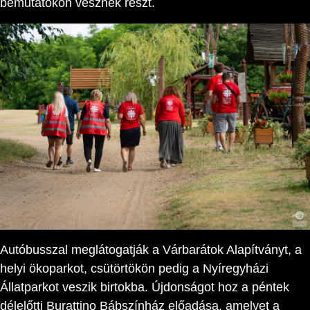
bemutatókon vesznek részt.
Autóbusszal meglátogatják a Várbarátok Alapítványt, a
helyi ökoparkot, csütörtökön pedig a Nyíregyházi
Állatparkot veszik birtokba. Újdonságot hoz a péntek
délelőtti Burattino Bábszínház előadása, amelyet a