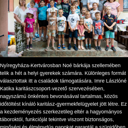
Nyíregyháza-Kertvárosban Noé bárkája szellemében
telik a hét a helyi gyerekek számára. Különleges formát
választottak itt a családok támogatására. Imre Lászlóné
Katika karitászcsoport-vezető szervezésében,
nagyszámú önkéntes bevonásával tartalmas, közös
időtöltést kínáló karitász-gyermekfelügyelet jött létre. Ez
a kezdeményezés szerkezetileg eltér a hagyományos
táboroktól, funkcióját tekintve viszont biztonságos,
minőségi és élménydús napokat garantál a szünidőben,