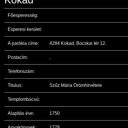
Főesperesség:
Esperesi kerület:
A parókia címe:
4284 Kokad, Bocskai tér 12.
Postacím:
,
Telefonszám:
Titulus:
Szűz Mária Örömhírvétele
Templombúcsú:
Alapítás éve:
1750
Anyakönyvek:
1778