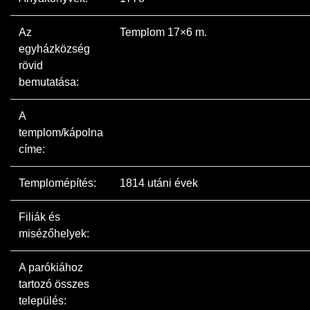
Az
Templom 17×6 m.
egyházközség
rövid
bemutatása:
A
templom/kápolna
címe:
Templomépítés:
1814 utáni évek
Filiák és
misézőhelyek:
A parókiához
tartozó összes
település: