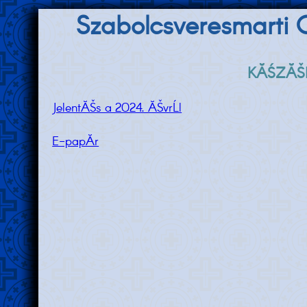
Szabolcsveresmarti 
KĂŚZĂŠ
JelentĂŠs a 2024. ĂŠvrĹl
E-papĂ­r