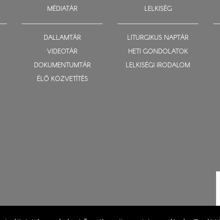
MÉDIATÁR
LELKISÉG
DALLAMTÁR
LITURGIKUS NAPTÁR
VIDEOTÁR
HETI GONDOLATOK
DOKUMENTUMTÁR
LELKISÉGI IRODALOM
ÉLŐ KÖZVETÍTÉS