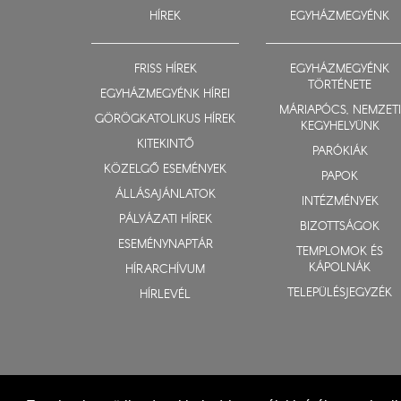
HÍREK
EGYHÁZMEGYÉNK
FRISS HÍREK
EGYHÁZMEGYÉNK
TÖRTÉNETE
EGYHÁZMEGYÉNK HÍREI
MÁRIAPÓCS, NEMZETI
GÖRÖGKATOLIKUS HÍREK
KEGYHELYÜNK
KITEKINTŐ
PARÓKIÁK
KÖZELGŐ ESEMÉNYEK
PAPOK
ÁLLÁSAJÁNLATOK
INTÉZMÉNYEK
PÁLYÁZATI HÍREK
BIZOTTSÁGOK
ESEMÉNYNAPTÁR
TEMPLOMOK ÉS
KÁPOLNÁK
HÍRARCHÍVUM
TELEPÜLÉSJEGYZÉK
HÍRLEVÉL