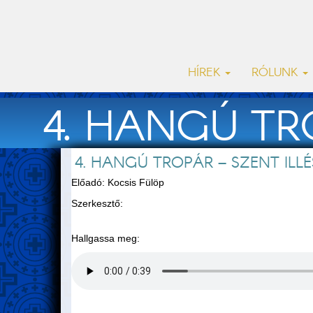
HÍREK
RÓLUNK
4. HANGÚ TR
4. HANGÚ TROPÁR – SZENT ILL
Előadó: Kocsis Fülöp
Szerkesztő:
Hallgassa meg: