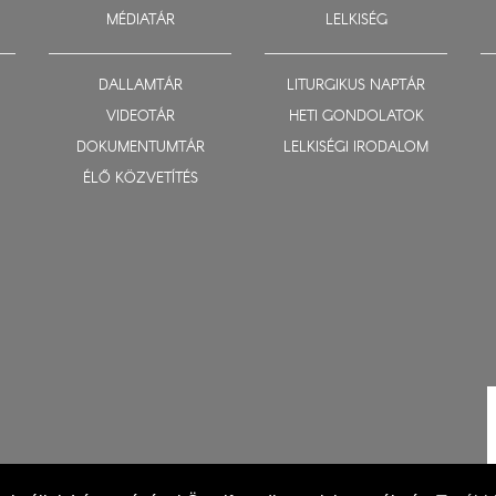
MÉDIATÁR
LELKISÉG
DALLAMTÁR
LITURGIKUS NAPTÁR
VIDEOTÁR
HETI GONDOLATOK
DOKUMENTUMTÁR
LELKISÉGI IRODALOM
ÉLŐ KÖZVETÍTÉS