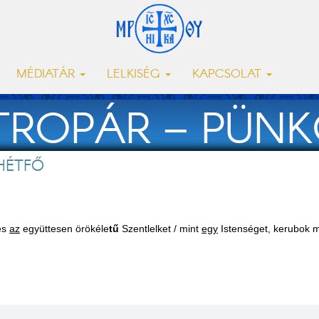
MÉDIATÁR
LELKISÉG
KAPCSOLAT
TROPÁR – PÜN
HÉTFŐ
 és
az
együttesen örökéle
tű
Szentlelket / mint
egy
Istenséget, kerubok 