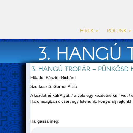
HÍREK
RÓLUNK
3. HANGÚ 
3. HANGÚ TROPÁR – PÜNKÖSD 
Előadó: Pásztor Richárd
Szerkesztő: Gerner Attila
A
kez
det
nél
kü
li Atyát, / a
ve
le egy kezdetnél
kü
li Fiút /
Háromságban dicsért egy Istenünk, kö
nyö
rülj rajtunk!
Hallgassa meg: