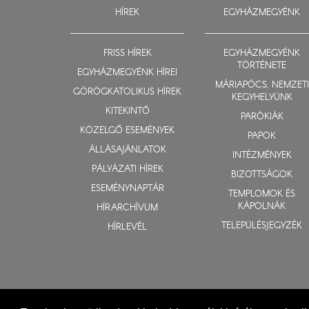
HÍREK
EGYHÁZMEGYÉNK
FRISS HÍREK
EGYHÁZMEGYÉNK
TÖRTÉNETE
EGYHÁZMEGYÉNK HÍREI
MÁRIAPÓCS, NEMZETI
GÖRÖGKATOLIKUS HÍREK
KEGYHELYÜNK
KITEKINTŐ
PARÓKIÁK
KÖZELGŐ ESEMÉNYEK
PAPOK
ÁLLÁSAJÁNLATOK
INTÉZMÉNYEK
PÁLYÁZATI HÍREK
BIZOTTSÁGOK
ESEMÉNYNAPTÁR
TEMPLOMOK ÉS
KÁPOLNÁK
HÍRARCHÍVUM
TELEPÜLÉSJEGYZÉK
HÍRLEVÉL