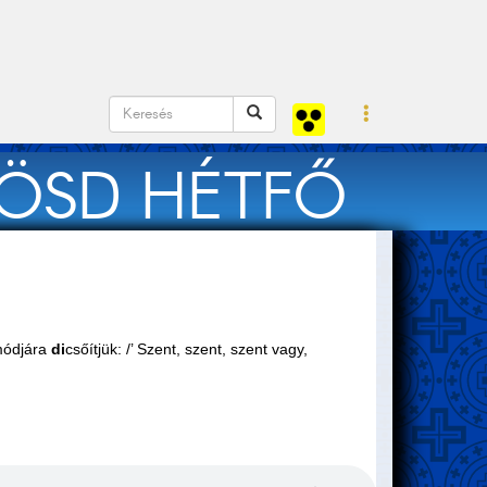
KÖSD HÉTFŐ
módjára
di
csőítjük: /’ Szent, szent, szent vagy,