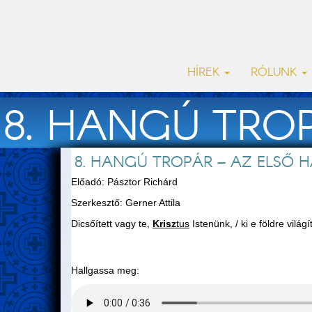
HÍREK
RÓLUNK
8. HANGÚ TRO
8. HANGÚ TROPÁR – AZ ELSŐ H
Előadó: Pásztor Richárd
Szerkesztő: Gerner Attila
Dicsőített vagy te,
Krisz
tus
Istenünk, / ki e földre világ
Hallgassa meg: