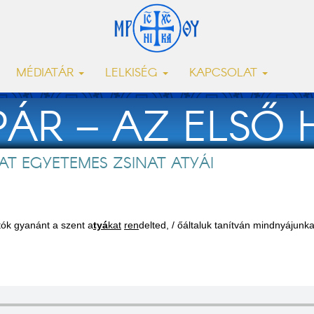
MÉDIATÁR
LELKISÉG
KAPCSOLAT
PÁR – AZ ELSŐ 
AT EGYETEMES ZSINAT ATYÁI
ZSINAT ATYÁI
ítók gyanánt a szent a
tyá
kat
ren
delted, / őáltaluk tanítván mindnyájunk