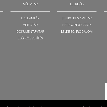
MÉDIATÁR
LELKISÉG
DALLAMTÁR
LITURGIKUS NAPTÁR
VIDEOTÁR
HETI GONDOLATOK
DOKUMENTUMTÁR
LELKISÉGI IRODALOM
ÉLŐ KÖZVETÍTÉS