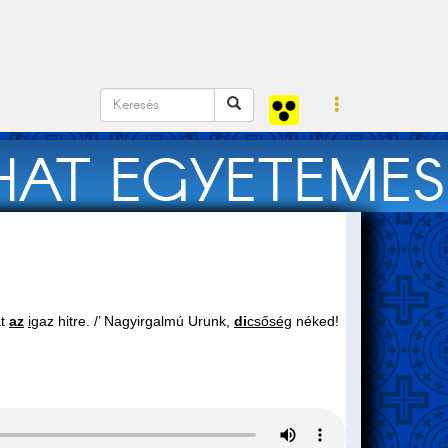
HAT EGYETEMES
at
az
i
gaz hitre. /’ Nagyirgalmú Urunk,
di
csőség
néked!