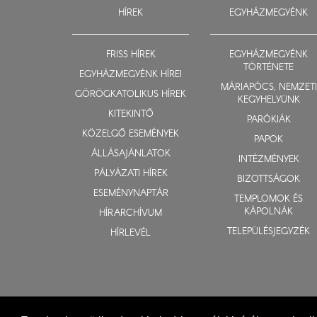
HÍREK
EGYHÁZMEGYÉNK
FRISS HÍREK
EGYHÁZMEGYÉNK
TÖRTÉNETE
EGYHÁZMEGYÉNK HÍREI
MÁRIAPÓCS, NEMZETI
GÖRÖGKATOLIKUS HÍREK
KEGYHELYÜNK
KITEKINTŐ
PARÓKIÁK
KÖZELGŐ ESEMÉNYEK
PAPOK
ÁLLÁSAJÁNLATOK
INTÉZMÉNYEK
PÁLYÁZATI HÍREK
BIZOTTSÁGOK
ESEMÉNYNAPTÁR
TEMPLOMOK ÉS
KÁPOLNÁK
HÍRARCHÍVUM
TELEPÜLÉSJEGYZÉK
HÍRLEVÉL