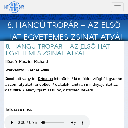
Toggl
naviga
8. HANGÚ TROPÁR – AZ ELSŐ
HAT EGYETEMES ZSINAT ATYÁI
8. HANGÚ TROPÁR – AZ ELSŐ HAT
EGYETEMES ZSINAT ATYÁI
Előadó: Pásztor Richárd
Szerkesztő: Gerner Attila
Dicsőített vagy te,
Krisz
tus
Istenünk, / ki e földre világítók gyanánt
a szent a
tyá
kat
ren
delted, / őáltaluk tanítván mindnyájunkat
az
i
gaz hitre. /’ Nagyirgalmú Urunk,
di
csőség
néked!
Hallgassa meg: