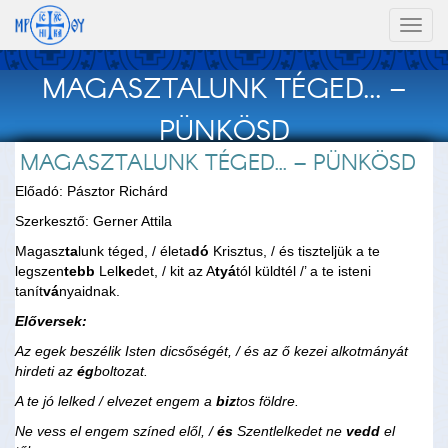
Toggl
naviga
MAGASZTALUNK TÉGED... –
PÜNKÖSD
MAGASZTALUNK TÉGED... – PÜNKÖSD
Előadó: Pásztor Richárd
Szerkesztő: Gerner Attila
Magasz
ta
lunk téged, / életa
dó
Krisztus, / és tiszteljük a te
legszen
tebb
Lel
ke
det, / kit az A
tyá
tól küldtél /’ a te isteni
tanít
vá
nyaidnak.
Előversek:
Az egek beszélik Isten dicsőségét, / és az ő kezei alkotmányát
hirdeti az
ég
boltozat.
A te jó lelked / elvezet engem a
biz
tos földre.
Ne vess el engem színed elől, /
és
Szentlelkedet ne
vedd
el